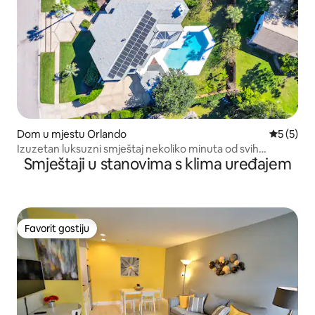
Dom u mjestu Orlando
Prosječna
5 (5)
Izuzetan luksuzni smještaj nekoliko minuta od svih
Smještaji u stanovima s klima uređajem
tematskih parkova
Favorit gostiju
Favorit gostiju