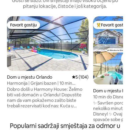
Gosti se slažu: ovi smještaji imaju visoku ocjenu po
pitanju lokacije, čistoće i još kategorija.
Favorit gostiju
Favorit gostiju
Favorit gostiju
Glavni favorit gost
Dom u mjestu Orlando
Prosječna ocjena: 5 od 5, rece
5 (104)
Harmonija | Grijani bazen | 10 min
univerzalnog i epskog.
Dobro došli u Harmony House: Želimo
Dom u mjestu Ki
biti vaš domaćin u Orlandu! Dopustite
10 min do Disneyja 
nam da vam pokažemo zašto biste
Igre
✨ Savršen porodi
trebali rezervisati kod nas: Kuća u
nekoliko minuta od
prizemlju od 🏡 1800 stopa 🌇 Najbolja
Disney! ✨ Ovaj prostrani smještaj s 4
lokacija 🎢10 Min Universal Studios 🎢
spavaće sobe prima
Epski univerzum u 13 minuta Magično
Popularni sadržaji smještaja za odmor u
bračna kreveta (ši
kraljevstvo u trajanju od 🏰 20 minuta 🛍️