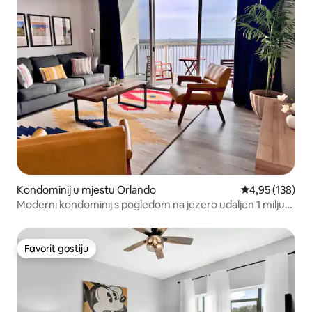
Kondominij u mjestu Orlando
Prosječna ocjen
4,95 (138)
Moderni kondominij s pogledom na jezero udaljen 1 milju
od Disneyja
Favorit gostiju
Favorit gostiju