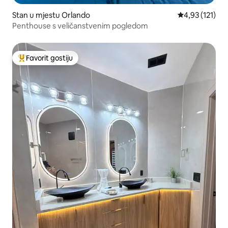
Stan u mjestu Orlando
Prosječna ocjen
4,93 (121)
Penthouse s veličanstvenim pogledom
Favorit gostiju
Glavni favorit gostiju