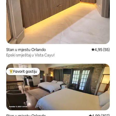
Stan u mjestu Orlando
Prosječna ocje
4,95 (55)
Epski smještaj u Vista Cayu!
Favorit gostiju
Glavni favorit gostiju
Stan u mjestu Orlando
Prosječna ocjen
4,99 (307)