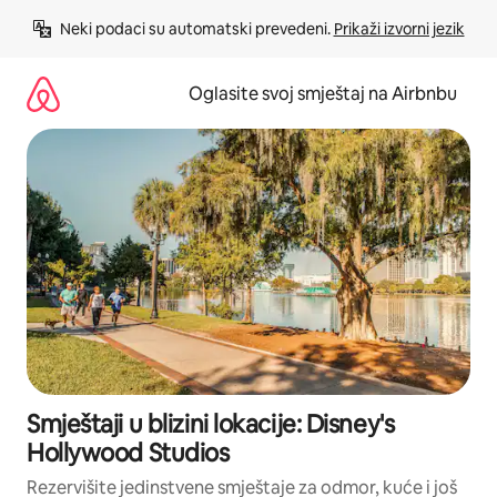
Pređi
Neki podaci su automatski prevedeni. 
Prikaži izvorni jezik
na
sadržaj
Oglasite svoj smještaj na Airbnbu
Smještaji u blizini lokacije: Disney's
Hollywood Studios
Rezervišite jedinstvene smještaje za odmor, kuće i još