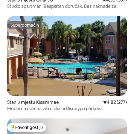
Studio apartman. Besplatan doručak. Bez naknade za
čišćenje. 2 bračna kreveta (široka 180–200 cm)
Superdomaćin
Superdomaćin
Stan u mjestu Kissimmee
Prosječna ocjen
4,82 (277)
Moderna odlična vila u blizini Disneyja i parkova
Favorit gostiju
Glavni favorit gostiju