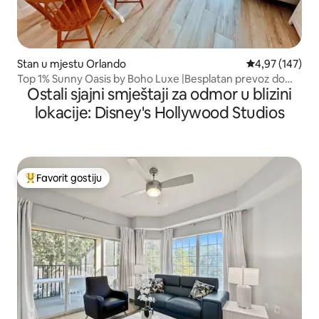
Stan u mjestu Orlando
Prosječna ocjen
4,97 (147)
Top 1% Sunny Oasis by Boho Luxe |Besplatan prevoz do
Ostali sjajni smještaji za odmor u blizini
parkova
lokacije: Disney's Hollywood Studios
Favorit gostiju
Glavni favorit gostiju