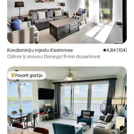
Kondominij u mjestu Kissimmee
Prosječna ocjen
4,84 (104)
Odmor iz snova u Disneyju! 9 min do parkova!
Favorit gostiju
Glavni favorit gostiju