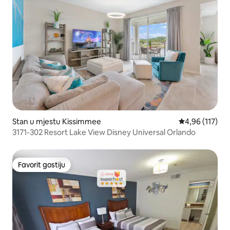
Stan u mjestu Kissimmee
Prosječna ocjen
4,96 (117)
3171-302 Resort Lake View Disney Universal Orlando
Favorit gostiju
Favorit gostiju