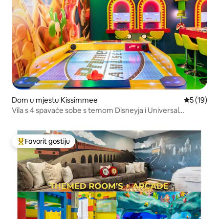
Dom u mjestu Kissimmee
Prosječna 
5 (19)
Vila s 4 spavaće sobe s temom Disneyja i Universal
Studiosa, Reunion Resort
Favorit gostiju
Glavni favorit gostiju