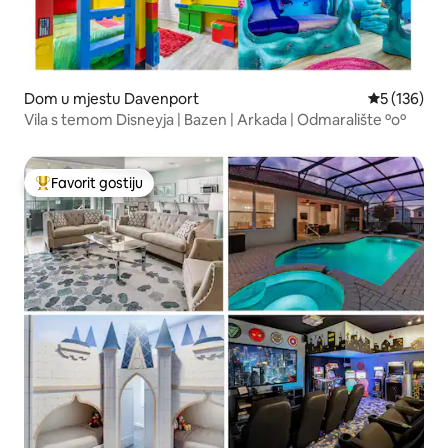
Dom u mjestu Davenport
Prosječna oc
5 (136)
Vila s temom Disneyja | Bazen | Arkada | Odmaralište ºoº
Favorit gostiju
Glavni favorit gostiju