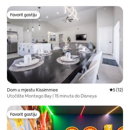
Favorit gostiju
Favorit gostiju
Dom u mjestu Kissimmee
Prosječna 
5 (12)
Utočište Montego Bay | 15 minuta do Disneya
Favorit gostiju
Favorit gostiju