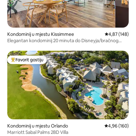
Kondominij u mjestu Kissimmee
Prosječna ocjen
4,87 (148)
Elegantan kondominij 20 minuta do Disneyja/bračnog
kreveta
Favorit gostiju
Glavni favorit gostiju
Kondominij u mjestu Orlando
Prosječna ocjen
4,96 (160)
Marriott Sabal Palms 2BD Villa