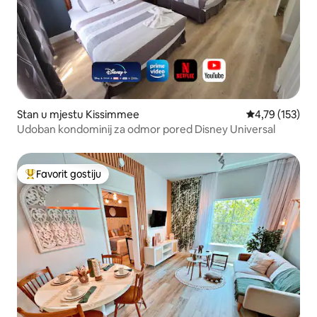
Stan u mjestu Kissimmee
Prosječna ocjen
4,79 (153)
Udoban kondominij za odmor pored Disney Universal
Favorit gostiju
Glavni favorit gostiju