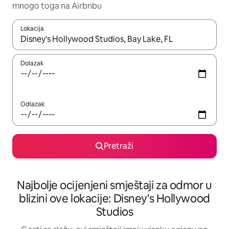
mnogo toga na Airbnbu
Lokacija
Kad rezultati budu dostupni, krećite se gore i dolje pomoću strel
Dolazak
Odlazak
Pretraži
Najbolje ocijenjeni smještaji za odmor u
blizini ove lokacije: Disney's Hollywood
Studios