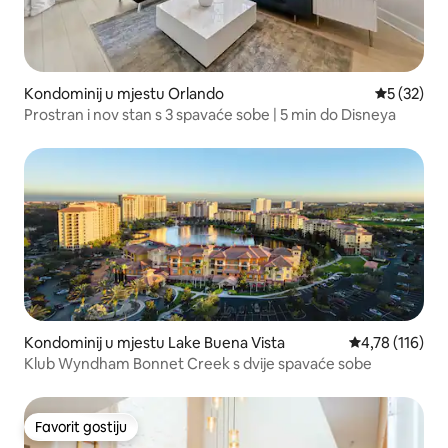
Kondominij u mjestu Orlando
Prosječna o
5 (32)
Prostran i nov stan s 3 spavaće sobe | 5 min do Disneya
Kondominij u mjestu Lake Buena Vista
Prosječna ocjen
4,78 (116)
Klub Wyndham Bonnet Creek s dvije spavaće sobe
Favorit gostiju
Favorit gostiju