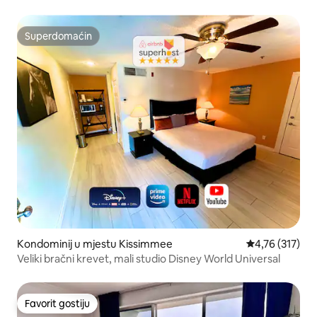
Superdomaćin
Superdomaćin
Kondominij u mjestu Kissimmee
Prosječna ocjen
4,76 (317)
Veliki bračni krevet, mali studio Disney World Universal
Favorit gostiju
Favorit gostiju