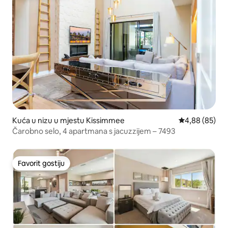
Kuća u nizu u mjestu Kissimmee
Prosječna ocje
4,88 (85)
Čarobno selo, 4 apartmana s jacuzzijem – 7493
Favorit gostiju
Favorit gostiju