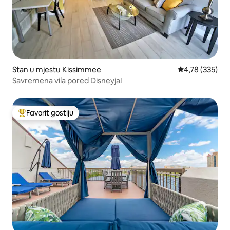
Stan u mjestu Kissimmee
Prosječna ocjen
4,78 (335)
Savremena vila pored Disneyja!
Favorit gostiju
Glavni favorit gostiju