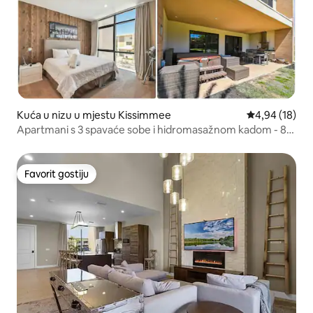
Kuća u nizu u mjestu Kissimmee
Prosječna ocje
4,94 (18)
Apartmani s 3 spavaće sobe i hidromasažnom kadom - 8
km od Disneya!
Favorit gostiju
Favorit gostiju