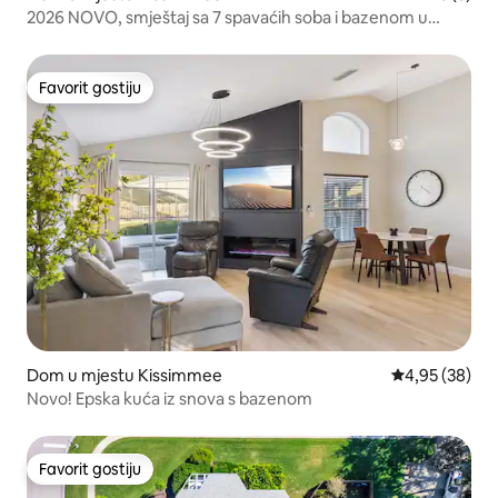
2026 NOVO, smještaj sa 7 spavaćih soba i bazenom u
blizini Disneya | Solara Resort
Favorit gostiju
Favorit gostiju
Dom u mjestu Kissimmee
Prosječna ocje
4,95 (38)
Novo! Epska kuća iz snova s bazenom
Favorit gostiju
Favorit gostiju