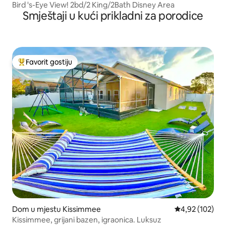
Bird 's-Eye View! 2bd/2 King/2Bath Disney Area
Smještaji u kući prikladni za porodice
Favorit gostiju
Glavni favorit gostiju
Dom u mjestu Kissimmee
Prosječna ocjen
4,92 (102)
Kissimmee, grijani bazen, igraonica. Luksuz