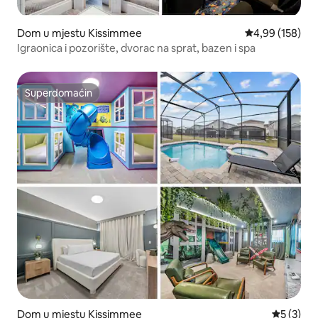
Dom u mjestu Kissimmee
Prosječna ocjen
4,99 (158)
Igraonica i pozorište, dvorac na sprat, bazen i spa
Superdomaćin
Superdomaćin
Dom u mjestu Kissimmee
Prosječna
5 (3)