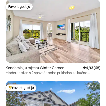
Favorit gostiju
Favorit gostiju
Kondominij u mjestu Winter Garden
Prosječna ocje
4,93 (68)
Moderan stan s 2 spavaće sobe prikladan za kućne
ljubimce, 6 minuta od Disneyja
Favorit gostiju
Glavni favorit gostiju