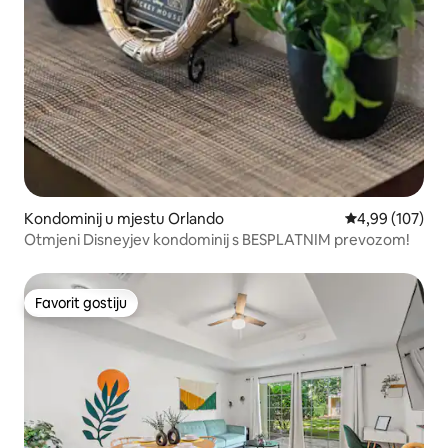
Kondominij u mjestu Orlando
Prosječna ocjen
4,99 (107)
Otmjeni Disneyjev kondominij s BESPLATNIM prevozom!
Favorit gostiju
Favorit gostiju