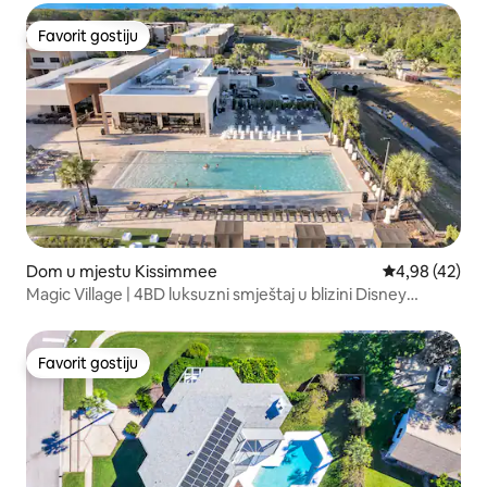
Favorit gostiju
Favorit gostiju
Dom u mjestu Kissimmee
Prosječna ocje
4,98 (42)
Magic Village | 4BD luksuzni smještaj u blizini Disney
Worlda
Favorit gostiju
Favorit gostiju