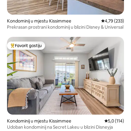
Kondominij u mjestu Kissimmee
Prosječna ocjen
4,79 (233)
Prekrasan prostrani kondominij u blizini Disney & Universal
Favorit gostiju
Glavni favorit gostiju
Kondominij u mjestu Kissimmee
Prosječna ocj
5,0 (114)
Udoban kondominij na Secret Lakeu u blizini Disneyja