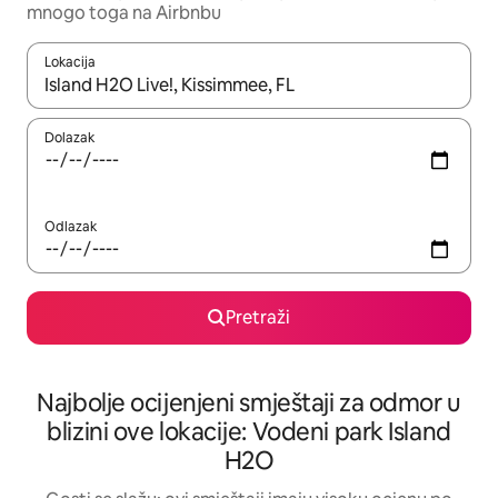
mnogo toga na Airbnbu
Lokacija
Kad rezultati budu dostupni, krećite se gore i dolje pomoću strel
Dolazak
Odlazak
Pretraži
Najbolje ocijenjeni smještaji za odmor u
blizini ove lokacije: Vodeni park Island
H2O