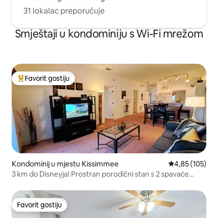
31 lokalac preporučuje
Smještaji u kondominiju s Wi-Fi mrežom
Favorit gostiju
Glavni favorit gostiju
Kondominij u mjestu Kissimmee
Prosječna ocjen
4,85 (105)
3 km do Disneyja! Prostran porodični stan s 2 spavaće
sobe
Favorit gostiju
Favorit gostiju