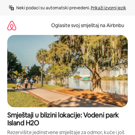
Pređi
Neki podaci su automatski prevedeni. 
Prikaži izvorni jezik
na
sadržaj
Oglasite svoj smještaj na Airbnbu
Smještaji u blizini lokacije: Vodeni park
Island H2O
Rezervišite jedinstvene smještaje za odmor, kuće i još