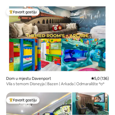
Theater
Favorit gostiju
Glavni favorit gostiju
Dom u mjestu Davenport
Prosječna ocje
5,0 (136)
Vila s temom Disneyja | Bazen | Arkada | Odmaralište ºoº
Favorit gostiju
Glavni favorit gostiju