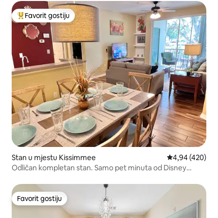
Favorit gostiju
Glavni favorit gostiju
Stan u mjestu Kissimmee
Prosječna ocjen
4,94 (420)
Odličan kompletan stan. Samo pet minuta od Disney
Orlanda
Favorit gostiju
Favorit gostiju