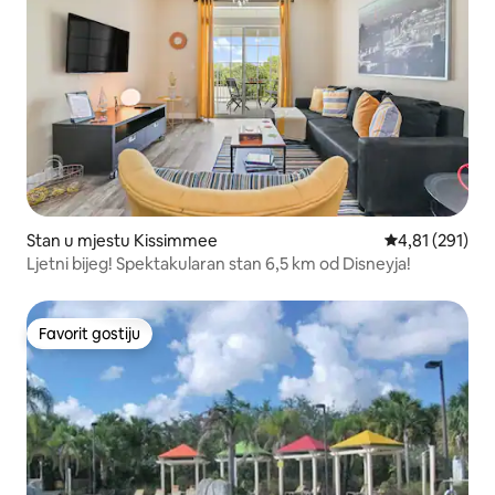
Stan u mjestu Kissimmee
Prosječna ocjen
4,81 (291)
Ljetni bijeg! Spektakularan stan 6,5 km od Disneyja!
Favorit gostiju
Favorit gostiju