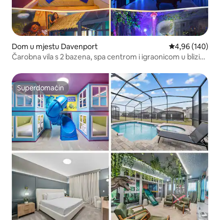
Dom u mjestu Davenport
Prosječna ocjen
4,96 (140)
Čarobna vila s 2 bazena, spa centrom i igraonicom u blizini
„Disneyja”
Superdomaćin
Superdomaćin