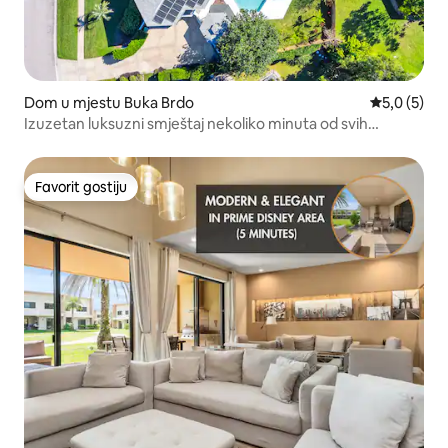
Dom u mjestu Buka Brdo
Prosječna o
5,0 (5)
Izuzetan luksuzni smještaj nekoliko minuta od svih
tematskih parkova
Favorit gostiju
Favorit gostiju