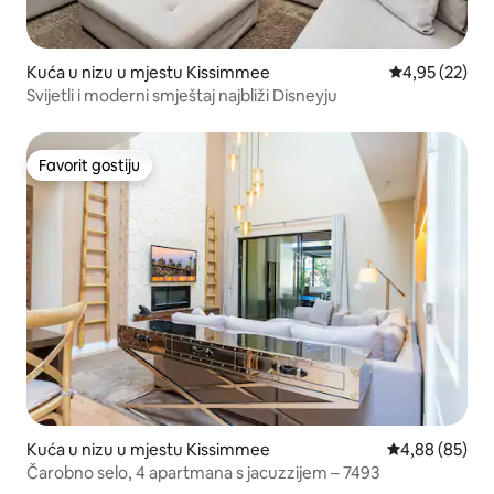
Kuća u nizu u mjestu Kissimmee
Prosječna ocje
4,95 (22)
Svijetli i moderni smještaj najbliži Disneyju
Favorit gostiju
Favorit gostiju
Kuća u nizu u mjestu Kissimmee
Prosječna ocje
4,88 (85)
Čarobno selo, 4 apartmana s jacuzzijem – 7493