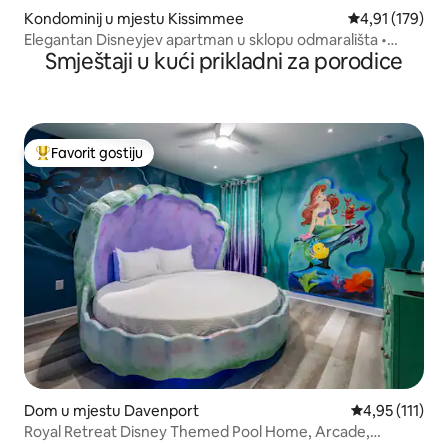
Kondominij u mjestu Kissimmee
Prosječna ocjen
4,91 (179)
Elegantan Disneyjev apartman u sklopu odmarališta •
Smještaji u kući prikladni za porodice
Pristup bazenu u blizini parkova
Favorit gostiju
Glavni favorit gostiju
Dom u mjestu Davenport
Prosječna ocje
4,95 (111)
Royal Retreat Disney Themed Pool Home, Arcade,