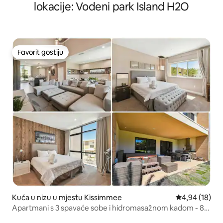
lokacije: Vodeni park Island H2O
Favorit gostiju
Favorit gostiju
Kuća u nizu u mjestu Kissimmee
Prosječna ocje
4,94 (18)
Apartmani s 3 spavaće sobe i hidromasažnom kadom - 8
km od Disneya!