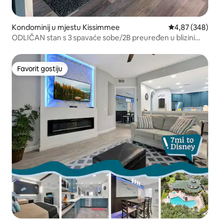
Kondominij u mjestu Kissimmee
Prosječna ocjen
4,87 (348)
ODLIČAN stan s 3 spavaće sobe/2B preuređen u blizini
Disney Worlda!!!
Favorit gostiju
Favorit gostiju