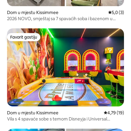
Dom u mjestu Kissimmee
Prosječna o
5,0 (3)
2026 NOVO, smještaj sa 7 spavaćih soba i bazenom u
blizini Disneya | Solara Resort
Favorit gostiju
Favorit gostiju
Dom u mjestu Kissimmee
Prosječna ocje
4,79 (19)
Vila s 4 spavaće sobe s temom Disneyja i Universal
Studiosa, Reunion Resort