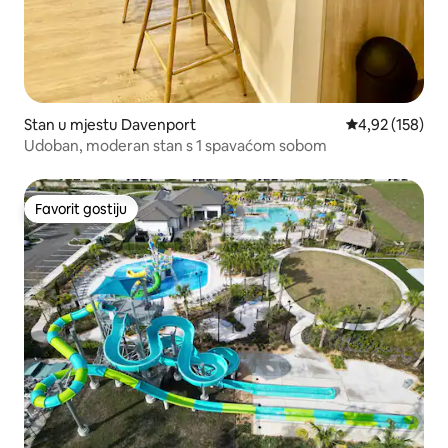
Stan u mjestu Davenport
Prosječna ocjen
4,92 (158)
Udoban, moderan stan s 1 spavaćom sobom
Favorit gostiju
Favorit gostiju