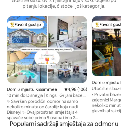
Gosti se slažu: ovi smještaji imaju visoku ocjenu po
pitanju lokacije, čistoće i još kategorija.
Favorit gostiju
Favorit gostiju
Glavni favorit gostiju
Glavni favorit gost
Dom u mjestu Ki
Utočište s bazenom
Dom u mjestu Kissimmee
Prosječna ocjena: 4,98 od 5, rece
4,98 (106)
apartmana s bračn
• Privatni bazen + s
10 min do Disneyja | Kings | Grijani bazen |
180–200 cm) u bliz
zajednici Margarit
Igre
✨ Savršen porodični odmor na samo
nekoliko minuta od
nekoliko minuta od čarolije koju nudi
glavnih atrakcija • V
Disney! ✨ Ovaj prostrani smještaj s 4
za sjedenje za kuha
spavaće sobe prima 9 osoba i ima 2
minuta do restoran
Popularni sadržaji smještaja za odmor u
bračna kreveta (širine 180–220 cm), 4
Sunset Walku + Is