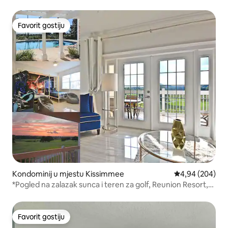
Favorit gostiju
Favorit gostiju
Kondominij u mjestu Kissimmee
Prosječna ocjen
4,94 (204)
*Pogled na zalazak sunca i teren za golf, Reunion Resort,
bazeni, Disney
Favorit gostiju
Favorit gostiju