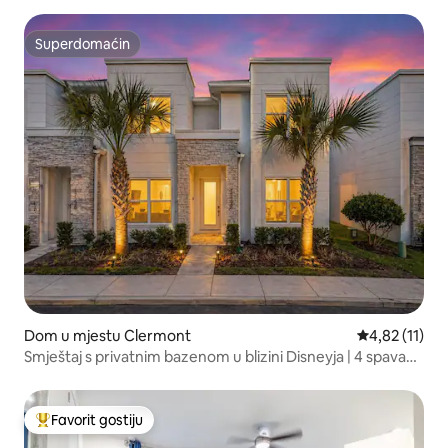
Superdomaćin
Superdomaćin
Dom u mjestu Clermont
Prosječna ocj
4,82 (11)
Smještaj s privatnim bazenom u blizini Disneyja | 4 spavaće
sobe, za 10 osoba
Favorit gostiju
Glavni favorit gostiju