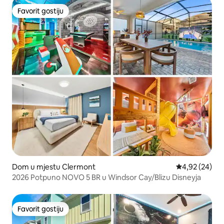
Favorit gostiju
Favorit gostiju
Dom u mjestu Clermont
Prosječna ocje
4,92 (24)
2026 Potpuno NOVO 5 BR u Windsor Cay/Blizu Disneyja
Favorit gostiju
Favorit gostiju