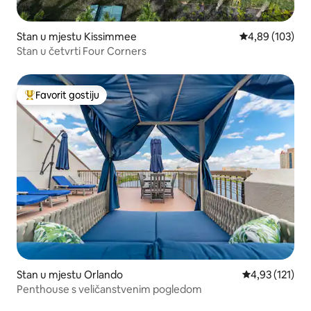
Stan u mjestu Kissimmee
Prosječna ocjen
4,89 (103)
Stan u četvrti Four Corners
Favorit gostiju
Glavni favorit gostiju
Stan u mjestu Orlando
Prosječna ocjen
4,93 (121)
Penthouse s veličanstvenim pogledom