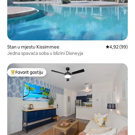
Stan u mjestu Kissimmee
Prosječna ocje
4,92 (99)
Jedna spavaća soba u blizini Disneyja
Favorit gostiju
Glavni favorit gostiju