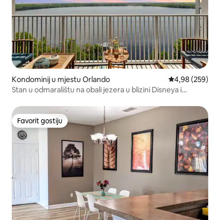
Kondominij u mjestu Orlando
Prosječna ocjen
4,98 (259)
Stan u odmaralištu na obali jezera u blizini Disneya i
Universala
Favorit gostiju
Favorit gostiju