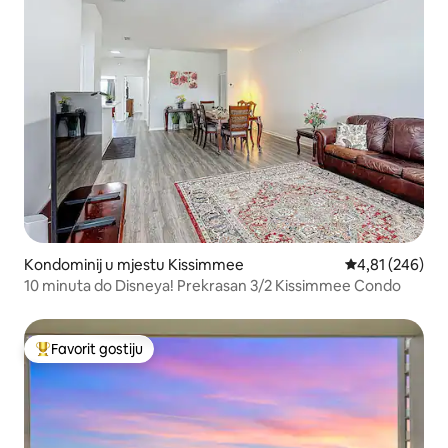
Kondominij u mjestu Kissimmee
Prosječna ocjen
4,81 (246)
10 minuta do Disneya! Prekrasan 3/2 Kissimmee Condo
Favorit gostiju
Glavni favorit gostiju