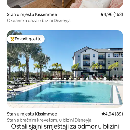
Stan u mjestu Kissimmee
Prosječna ocjen
4,96 (163)
Okeanska oaza u blizini Disneyja
Favorit gostiju
Glavni favorit gostiju
Stan u mjestu Kissimmee
Prosječna ocje
4,94 (89)
Stan s bračnim krevetom, u blizini Disneyja
Ostali sjajni smještaji za odmor u blizini