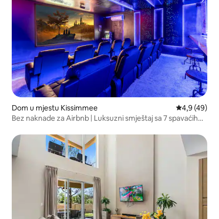
Dom u mjestu Kissimmee
Prosječna ocj
4,9 (49)
Bez naknade za Airbnb | Luksuzni smještaj sa 7 spavaćih
soba, bioskopom i punjačem za električna vozila!