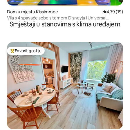
Dom u mjestu Kissimmee
Prosječna ocje
4,79 (19)
Vila s 4 spavaće sobe s temom Disneyja i Universal
Smještaji u stanovima s klima uređajem
Studiosa, Reunion Resort
Favorit gostiju
Glavni favorit gostiju