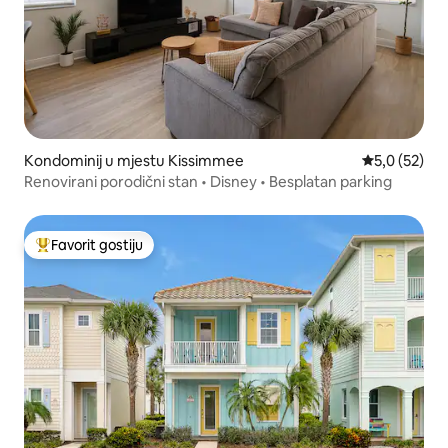
Kondominij u mjestu Kissimmee
Prosječna ocj
5,0 (52)
Renovirani porodični stan • Disney • Besplatan parking
Favorit gostiju
Glavni favorit gostiju