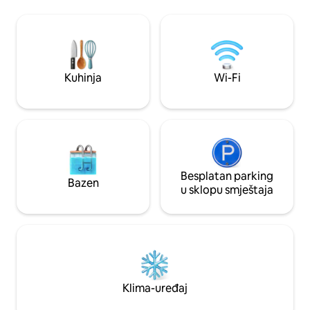
Opustite se u privatnom bazenu sa
sadržajima u stilu
zaštitom od pogleda, uživajte u igraonici
masažna kada, fitn
s arkadnim igrama, stolnim tenisom,
Osim toga, tu je i 
stolnim nogometom i bilijarskim stolom ili
roštiljem i ognjišt
se opustite uz ugodne večeri uz
društvene igre. 🏰 Životinjsko carstvo 10
Kuhinja
Wi-Fi
min Epcot i Hollywood Studios 15 min
Rezervišite sada i počnite stvarati
nezaboravne porodične uspomene!
Besplatan parking
Bazen
u sklopu smještaja
Klima-uređaj