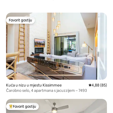
Favorit gostiju
Favorit gostiju
Kuća u nizu u mjestu Kissimmee
Prosječna ocje
4,88 (85)
Čarobno selo, 4 apartmana s jacuzzijem – 7493
Favorit gostiju
Glavni favorit gostiju