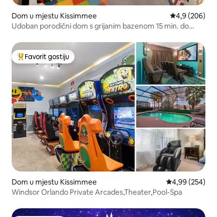
Dom u mjestu Kissimmee
Prosječna ocje
4,9 (206)
Udoban porodični dom s grijanim bazenom 15 min. do
Disneyja
Favorit gostiju
Glavni favorit gostiju
Dom u mjestu Kissimmee
Prosječna ocjen
4,99 (254)
Windsor Orlando Private Arcades,Theater,Pool-Spa