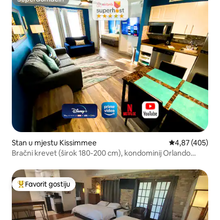
Superdomaćin
Stan u mjestu Kissimmee
Prosječna ocjen
4,87 (405)
Bračni krevet (širok 180-200 cm), kondominij Orlando
Disney Universal
Favorit gostiju
Glavni favorit gostiju