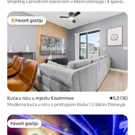
Smještaj s privatnim bazenom u blizini Disneyja | 4 spavaće
sobe, za 10 osoba
Favorit gostiju
Glavni favorit gostiju
Kuća u nizu u mjestu Kissimmee
Prosječna oc
5,0 (16)
Moderna kuća u nizu s pristupom klubu | U blizini Disneyja
Favorit gostiju
Favorit gostiju