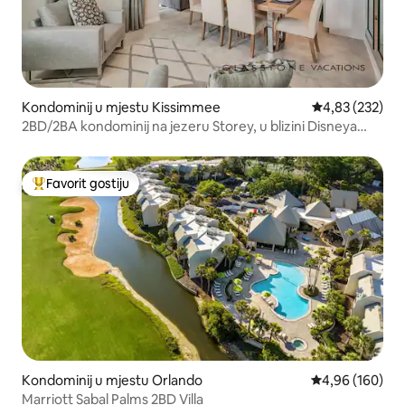
Kondominij u mjestu Kissimmee
Prosječna ocjen
4,83 (232)
2BD/2BA kondominij na jezeru Storey, u blizini Disneya
#70
Favorit gostiju
Glavni favorit gostiju
Kondominij u mjestu Orlando
Prosječna ocjen
4,96 (160)
Marriott Sabal Palms 2BD Villa