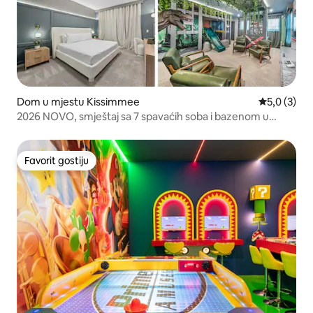
Dom u mjestu Kissimmee
Prosječna o
5,0 (3)
2026 NOVO, smještaj sa 7 spavaćih soba i bazenom u
blizini Disneya | Solara Resort
Favorit gostiju
Favorit gostiju