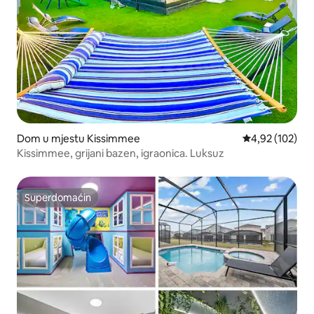
Dom u mjestu Kissimmee
Prosječna ocjen
4,92 (102)
Kissimmee, grijani bazen, igraonica. Luksuz
Superdomaćin
Superdomaćin