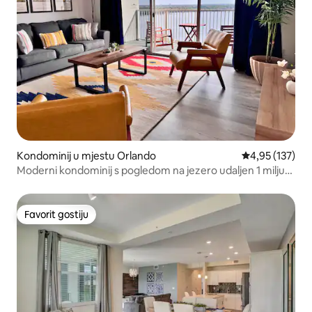
Kondominij u mjestu Orlando
Prosječna ocjen
4,95 (137)
Moderni kondominij s pogledom na jezero udaljen 1 milju
od Disneyja
Favorit gostiju
Favorit gostiju