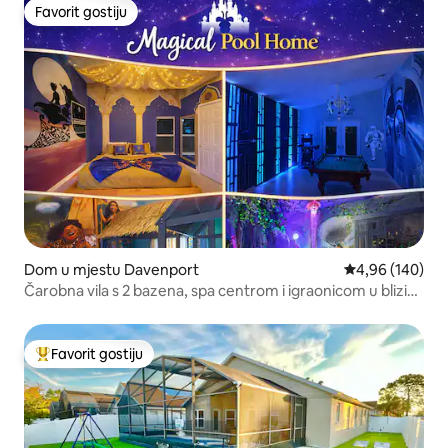
Favorit gostiju
Favorit gostiju
Dom u mjestu Davenport
Prosječna ocjen
4,96 (140)
Čarobna vila s 2 bazena, spa centrom i igraonicom u blizini
„Disneyja”
Favorit gostiju
Glavni favorit gostiju