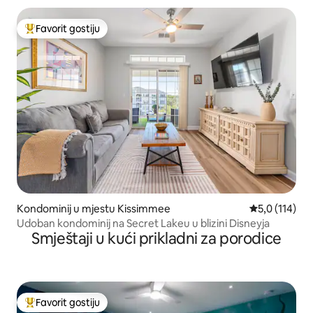
Favorit gostiju
Glavni favorit gostiju
Kondominij u mjestu Kissimmee
Prosječna ocj
5,0 (114)
Udoban kondominij na Secret Lakeu u blizini Disneyja
Smještaji u kući prikladni za porodice
Favorit gostiju
Glavni favorit gostiju