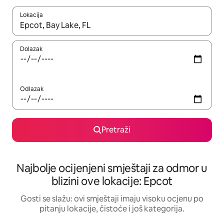
Lokacija
Kad rezultati budu dostupni, krećite se gore i dolje pomoću strel
Dolazak
Odlazak
Pretraži
Najbolje ocijenjeni smještaji za odmor u
blizini ove lokacije: Epcot
Gosti se slažu: ovi smještaji imaju visoku ocjenu po
pitanju lokacije, čistoće i još kategorija.