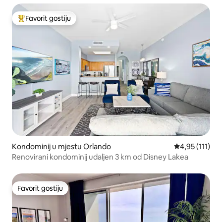
Favorit gostiju
Glavni favorit gostiju
Kondominij u mjestu Orlando
Prosječna ocje
4,95 (111)
Renovirani kondominij udaljen 3 km od Disney Lakea
Favorit gostiju
Favorit gostiju