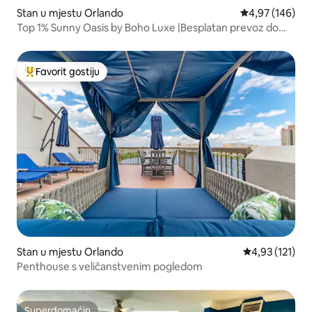
Stan u mjestu Orlando
Prosječna ocjen
4,97 (146)
Top 1% Sunny Oasis by Boho Luxe |Besplatan prevoz do
parkova
Favorit gostiju
Glavni favorit gostiju
Stan u mjestu Orlando
Prosječna ocjen
4,93 (121)
Penthouse s veličanstvenim pogledom
Superdomaćin