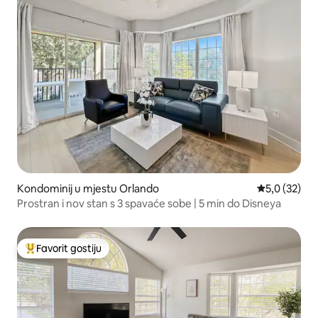
Kondominij u mjestu Orlando
Prosječna ocj
5,0 (32)
Prostran i nov stan s 3 spavaće sobe | 5 min do Disneya
Favorit gostiju
Glavni favorit gostiju