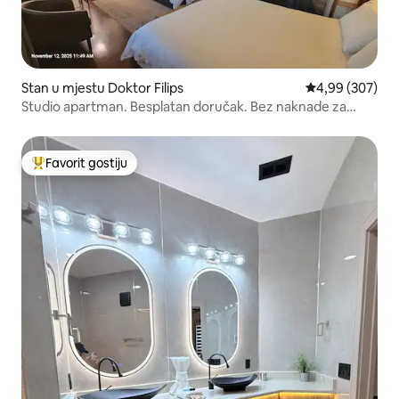
Stan u mjestu Doktor Filips
Prosječna ocjen
4,99 (307)
Studio apartman. Besplatan doručak. Bez naknade za
čišćenje. 2 bračna kreveta (široka 180–200 cm)
Favorit gostiju
Glavni favorit gostiju