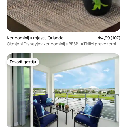
Kondominij u mjestu Orlando
Prosječna ocjen
4,99 (107)
Otmjeni Disneyjev kondominij s BESPLATNIM prevozom!
Favorit gostiju
Favorit gostiju