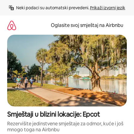
Pređi
Neki podaci su automatski prevedeni. 
Prikaži izvorni jezik
na
sadržaj
Oglasite svoj smještaj na Airbnbu
Smještaji u blizini lokacije: Epcot
Rezervišite jedinstvene smještaje za odmor, kuće i još
mnogo toga na Airbnbu