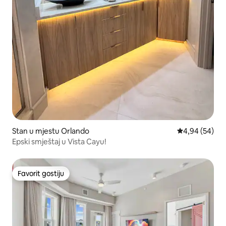
Stan u mjestu Orlando
Prosječna ocje
4,94 (54)
Epski smještaj u Vista Cayu!
Favorit gostiju
Favorit gostiju