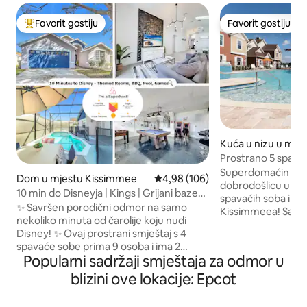
Favorit gostiju
Favorit gostiju
Glavni favorit gostiju
Favorit gostiju
Kuća u nizu u mjes
mee
Prostrano 5 spavać
samo nekoliko min
Superdomaćin Jess
Dom u mjestu Kissimmee
Prosječna ocjena: 4,98 od 5, rece
4,98 (106)
dobrodošlicu u ov
10 min do Disneyja | Kings | Grijani bazen |
spavaćih soba i 6 k
Igre
✨ Savršen porodični odmor na samo
Kissimmeea! Savr
nekoliko minuta od čarolije koju nudi
istraživanje svih a
Disney! ✨ Ovaj prostrani smještaj s 4
uključujući Disney
spavaće sobe prima 9 osoba i ima 2
milje. Uživajte u p
Popularni sadržaji smještaja za odmor u
bračna kreveta (širine 180–220 cm), 4
detaljima poput k
bračna kreveta i 1 krevet za jednu osobu,
blizini ove lokacije: Epcot
prilikom dolaska. T
kao i zabavne sobe s temom Mickey
bračni krevet umj
Mousea i Miniona koje djeca vole.
jednu osobu? Samo 