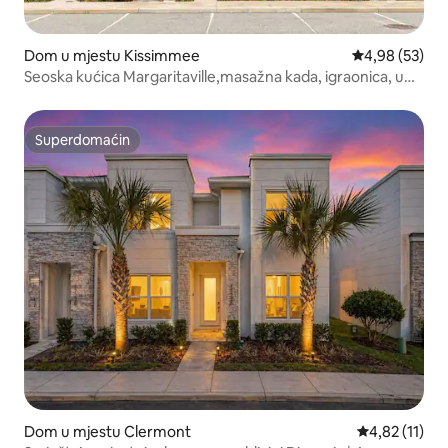
Dom u mjestu Kissimmee
Prosječna ocje
4,98 (53)
Seoska kućica Margaritaville,masažna kada, igraonica, u
blizini Disneyja
Superdomaćin
Superdomaćin
Dom u mjestu Clermont
Prosječna ocj
4,82 (11)