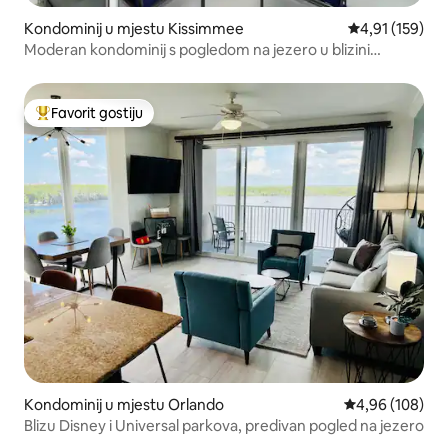
Kondominij u mjestu Kissimmee
Prosječna ocjen
4,91 (159)
Moderan kondominij s pogledom na jezero u blizini
Disneyja 3151
Favorit gostiju
Glavni favorit gostiju
Kondominij u mjestu Orlando
Prosječna ocjen
4,96 (108)
Blizu Disney i Universal parkova, predivan pogled na jezero