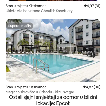
Stan u mjestu Kissimmee
Prosječna ocje
4,97 (31)
Ukleta vila inspirisano Ghoulish Sanctuary
Superdomaćin
Superdomaćin
Stan u mjestu Kissimmee
Prosječna ocje
4,87 (90)
Magično skrovište u Orlandu - blizu svega!
Ostali sjajni smještaji za odmor u blizini
lokacije: Epcot