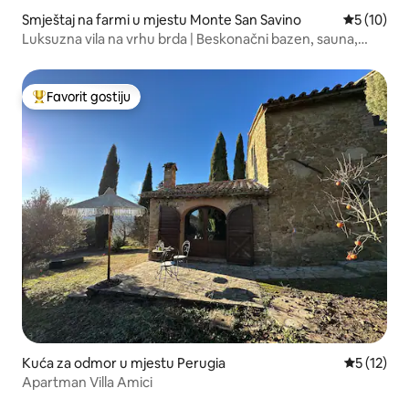
Smještaj na farmi u mjestu Monte San Savino
Prosječna 
5 (10)
Luksuzna vila na vrhu brda | Beskonačni bazen, sauna,
pogled
Favorit gostiju
Glavni favorit gostiju
Kuća za odmor u mjestu Perugia
Prosječna 
5 (12)
Apartman Villa Amici