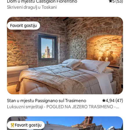
Dom u mjestu Castiglion Fiorentino
Prosječna o
5 (53)
Skriveni dragulj u Toskani
Favorit gostiju
Favorit gostiju
Stan u mjestu Passignano sul Trasimeno
Prosječna ocje
4,94 (47)
Luksuzni smještaji - POGLED NA JEZERO TRASIMENO -
Passignano - klima-uređaj
Favorit gostiju
Glavni favorit gostiju