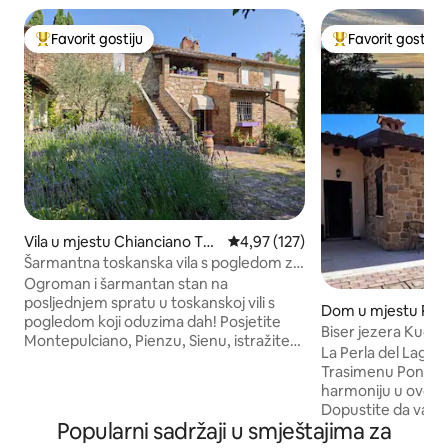
Favorit gostiju
Favorit gostiju
Glavni favorit gostiju
Glavni favorit gost
Vila u mjestu Chianciano Ter
Prosječna ocjena: 4,97 od 5, rece
4,97 (127)
me
Šarmantna toskanska vila s pogledom za
porodicu i prijatelje
Ogroman i šarmantan stan na
posljednjem spratu u toskanskoj vili s
Dom u mjestu Per
pogledom koji oduzima dah! Posjetite
Biser jezera Kuća
Montepulciano, Pienzu, Sienu, istražite
Trasimeno
La Perla del Lago:
seosku stranu, vinograde i termalne
Trasimenu ​Ponovo otkrijte svoju
izvore, planinarenje ili e-biciklizam,
harmoniju u ovoj o
šetnju ili vožnju! Dva prostrana
Dopustite da vas o
apartmana s krevetima vrhunskog
Popularni sadržaji u smještajima za
pogled i zalasci su
kvaliteta i kupatilom sa spojenim
svake večeri. Kuća