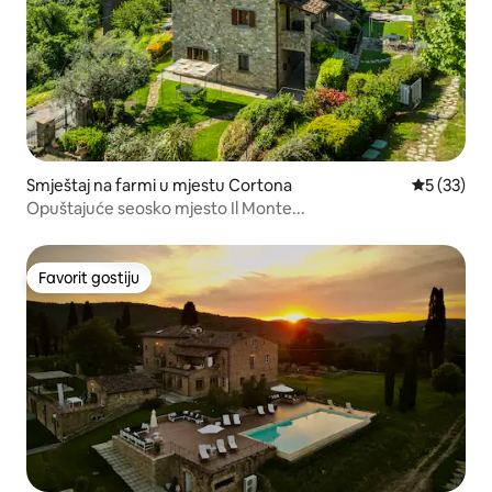
Smještaj na farmi u mjestu Cortona
Prosječna o
5 (33)
Opuštajuće seosko mjesto Il Monte...
Favorit gostiju
Favorit gostiju