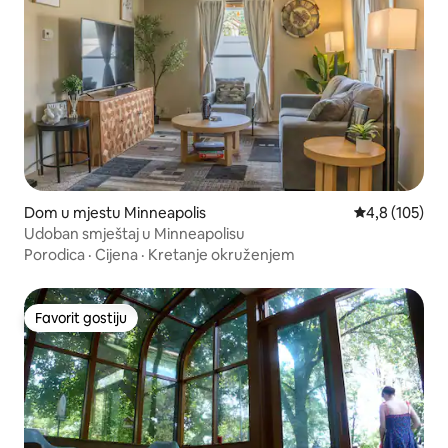
Dom u mjestu Minneapolis
Prosječna ocje
4,8 (105)
Udoban smještaj u Minneapolisu
Porodica
·
Cijena
·
Kretanje okruženjem
Favorit gostiju
Favorit gostiju