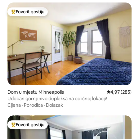
Favorit gostiju
Glavni favorit gostiju
Dom u mjestu Minneapolis
Prosječna ocjen
4,97 (285)
Udoban gornji nivo dupleksa na odličnoj lokaciji!
Cijena
·
Porodica
·
Dolazak
Favorit gostiju
Glavni favorit gostiju