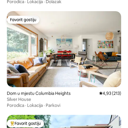
Home
Porodica
·
Lokacija
·
Dolazak
Favorit gostiju
Favorit gostiju
Dom u mjestu Columbia Heights
Prosječna ocjen
4,93 (213)
Silver House
Porodica
·
Lokacija
·
Parkovi
Favorit gostiju
Glavni favorit gostiju