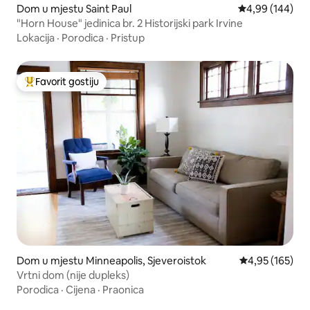
Dom u mjestu Saint Paul
Prosječna ocjen
4,99 (144)
"Horn House" jedinica br. 2 Historijski park Irvine
Lokacija
·
Porodica
·
Pristup
Favorit gostiju
Glavni favorit gostiju
Dom u mjestu Minneapolis, Sjeveroistok
Prosječna ocjen
4,95 (165)
Vrtni dom (nije dupleks)
Porodica
·
Cijena
·
Praonica