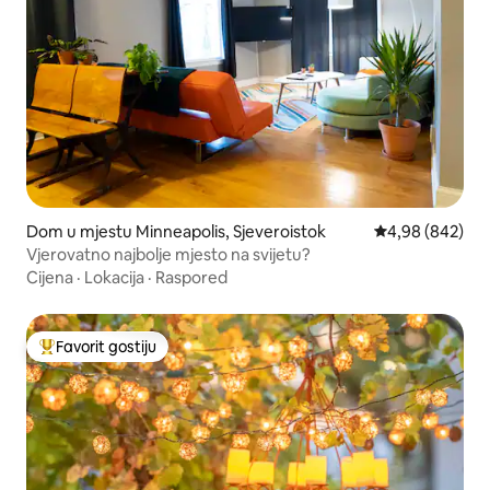
Dom u mjestu Minneapolis, Sjeveroistok
Prosječna ocjen
4,98 (842)
Vjerovatno najbolje mjesto na svijetu?
Cijena
·
Lokacija
·
Raspored
Favorit gostiju
Glavni favorit gostiju