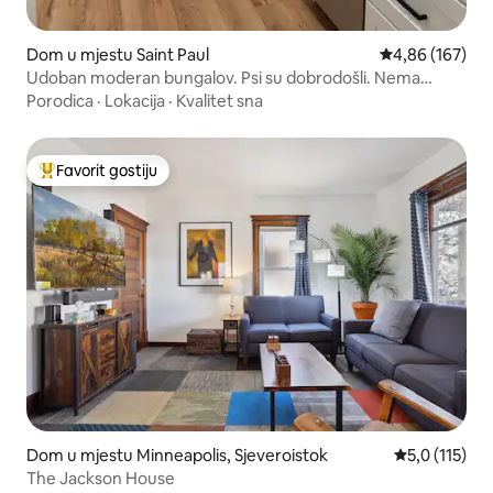
Dom u mjestu Saint Paul
Prosječna ocjen
4,86 (167)
Udoban moderan bungalov. Psi su dobrodošli. Nema
naknade za kućne ljubimce!
Porodica
·
Lokacija
·
Kvalitet sna
Favorit gostiju
Glavni favorit gostiju
Dom u mjestu Minneapolis, Sjeveroistok
Prosječna ocj
5,0 (115)
The Jackson House