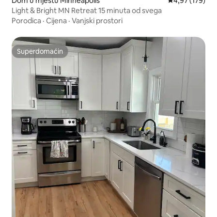
Dom u mjestu Minneapolis
Prosječna ocjen
4,97 (179)
Light & Bright MN Retreat 15 minuta od svega
Porodica
·
Cijena
·
Vanjski prostori
Superdomaćin
Superdomaćin