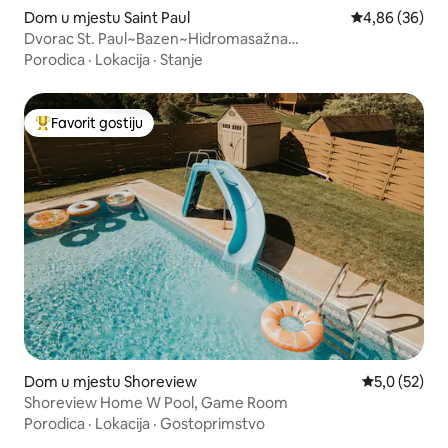
Dom u mjestu Saint Paul
Prosječna ocje
4,86 (36)
Dvorac St. Paul~Bazen~Hidromasažna
kada~Bar~Sauna~Igralnica
Porodica
·
Lokacija
·
Stanje
Favorit gostiju
Glavni favorit gostiju
Dom u mjestu Shoreview
Prosječna ocj
5,0 (52)
Shoreview Home W Pool, Game Room
Porodica
·
Lokacija
·
Gostoprimstvo