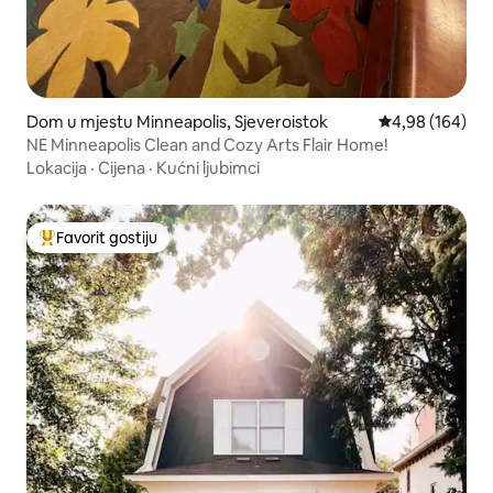
Dom u mjestu Minneapolis, Sjeveroistok
Prosječna ocjen
4,98 (164)
NE Minneapolis Clean and Cozy Arts Flair Home!
Lokacija
·
Cijena
·
Kućni ljubimci
Favorit gostiju
Glavni favorit gostiju