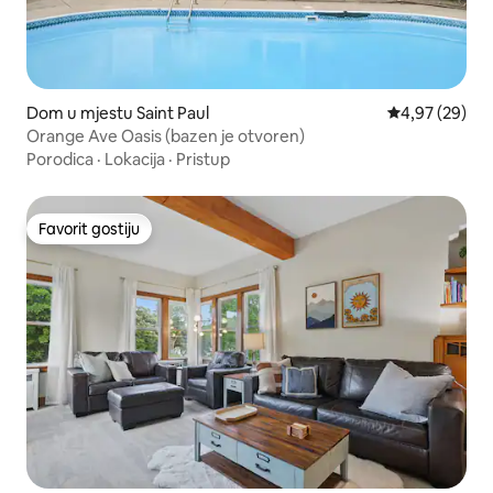
Dom u mjestu Saint Paul
Prosječna ocje
4,97 (29)
Orange Ave Oasis (bazen je otvoren)
Porodica
·
Lokacija
·
Pristup
Favorit gostiju
Favorit gostiju