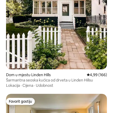
Dom u mjestu Linden Hills
Prosječna ocjen
4,99 (166)
Šarmantna seoska kućica od drveta u Linden Hillsu
Lokacija
·
Cijena
·
Udobnost
Favorit gostiju
Favorit gostiju