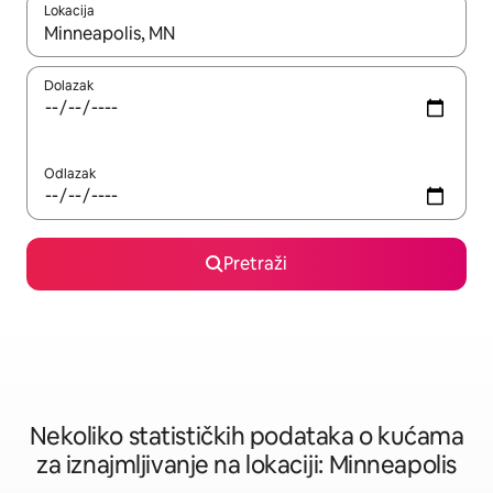
Lokacija
Kad rezultati budu dostupni, krećite se gore i dolje pomoću strel
Dolazak
Odlazak
Pretraži
Nekoliko statističkih podataka o kućama
za iznajmljivanje na lokaciji: Minneapolis