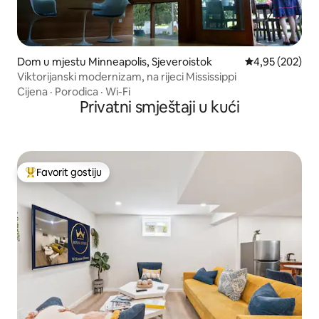
Dom u mjestu Minneapolis, Sjeveroistok
Prosječna ocjen
4,95 (202)
Viktorijanski modernizam, na rijeci Mississippi
Cijena
·
Porodica
·
Wi-Fi
Privatni smještaji u kući
Favorit gostiju
Glavni favorit gostiju