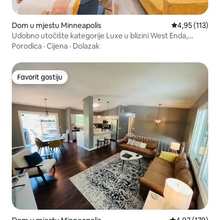
Dom u mjestu Minneapolis
Prosječna ocjen
4,95 (113)
Udobno utočište kategorije Luxe u blizini West Enda,
parkovi i centar grada
Porodica
·
Cijena
·
Dolazak
Favorit gostiju
Favorit gostiju