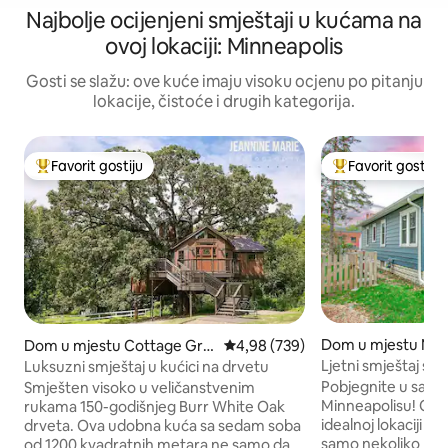
Najbolje ocijenjeni smještaji u kućama na
ovoj lokaciji: Minneapolis
Gosti se slažu: ove kuće imaju visoku ocjenu po pitanju
lokacije, čistoće i drugih kategorija.
Favorit gostiju
Favorit gostiju
Glavni favorit gostiju
Glavni favorit gost
Dom u mjestu Min
Dom u mjestu Cottage Gro
Prosječna ocjena: 4,98 od 5, rece
4,98 (739)
ve
Ljetni smještaj s 
Luksuzni smještaj u kućici na drvetu
igraonica i luksuz
Pobjegnite u savrš
Smješten visoko u veličanstvenim
Minneapolisu! Ovaj
rukama 150-godišnjeg Burr White Oak
idealnoj lokaciji u
drveta. Ova udobna kuća sa sedam soba
samo nekoliko min
od 1200 kvadratnih metara ne samo da