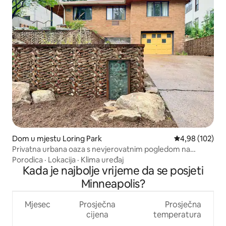
Dom u mjestu Loring Park
Prosječna ocjen
4,98 (102)
Privatna urbana oaza s nevjerovatnim pogledom na
centar grada
Porodica
·
Lokacija
·
Klima uređaj
Kada je najbolje vrijeme da se posjeti
Minneapolis?
Mjesec
Prosječna
Prosječna
cijena
temperatura