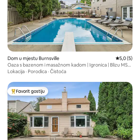
Dom u mjestu Burnsville
Prosječna o
5,0 (5)
Oaza s bazenom i masažnom kadom | Igronica | Blizu MSP-
a i MOA-e
Lokacija
·
Porodica
·
Čistoća
Favorit gostiju
Glavni favorit gostiju