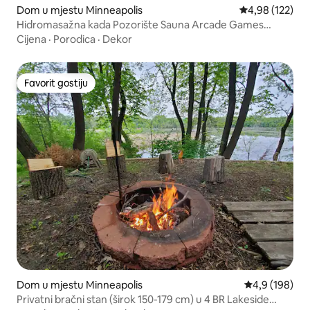
Dom u mjestu Minneapolis
Prosječna ocjen
4,98 (122)
Hidromasažna kada Pozorište Sauna Arcade Games
Teretana za 10 osoba
Cijena
·
Porodica
·
Dekor
Favorit gostiju
Favorit gostiju
Dom u mjestu Minneapolis
Prosječna ocje
4,9 (198)
Privatni bračni stan (širok 150-179 cm) u 4 BR Lakeside