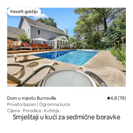
Favorit gostiju
Favorit gostiju
Dom u mjestu Burnsville
Prosječna ocj
4,8 (79)
Privatni bazen | Ogromna kuća
Cijena
·
Porodica
·
Kuhinja
Smještaji u kući za sedmične boravke