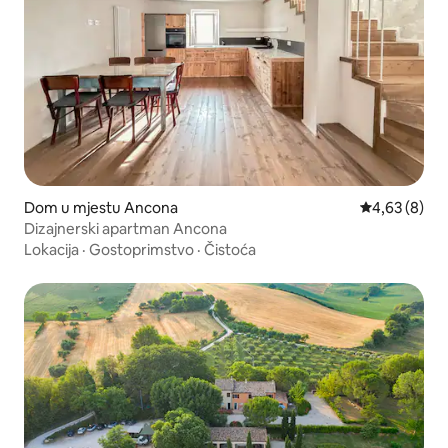
Dom u mjestu Ancona
Prosječna ocj
4,63 (8)
Dizajnerski apartman Ancona
Lokacija
·
Gostoprimstvo
·
Čistoća