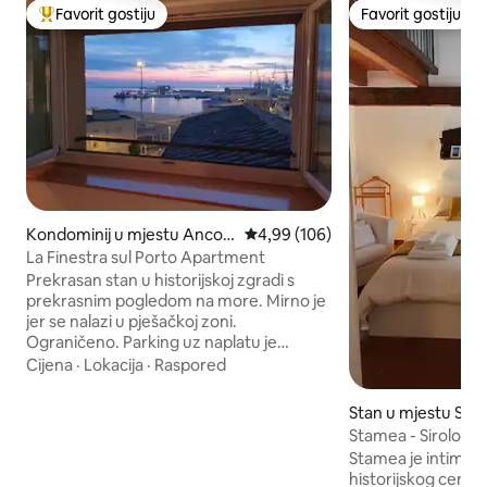
Favorit gostiju
Favorit gostiju
Glavni favorit gostiju
Favorit gostiju
Kondominij u mjestu Ancon
Prosječna ocjena: 4,99 od 5, rece
4,99 (106)
a
La Finestra sul Porto Apartment
Prekrasan stan u historijskoj zgradi s
prekrasnim pogledom na more. Mirno je
jer se nalazi u pješačkoj zoni.
Ograničeno. Parking uz naplatu je
udaljen samo nekoliko koraka. Parking s
Cijena
·
Lokacija
·
Raspored
sniženim cijenama za duge stanice na
600mt. Autobuska stanica udaljena 500
Stan u mjestu Siro
metara. Strateška lokacija: na pješačkoj
Stamea - Sirolo A
udaljenosti od svih srednjovjekovnih
gradu
Stamea je intimno 
spomenika grada, Teatro delle Muse i
historijskog centr
luke. Za dvije osobe, do 3 osobe