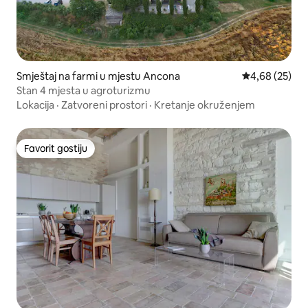
Smještaj na farmi u mjestu Ancona
Prosječna ocje
4,68 (25)
Stan 4 mjesta u agroturizmu
Lokacija
·
Zatvoreni prostori
·
Kretanje okruženjem
Favorit gostiju
Favorit gostiju