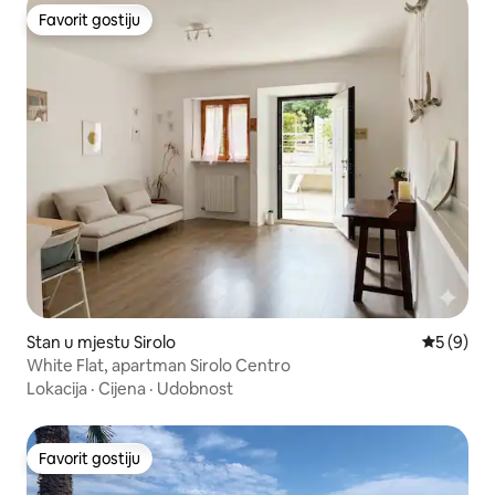
Favorit gostiju
Favorit gostiju
Stan u mjestu Sirolo
Prosječna 
5 (9)
White Flat, apartman Sirolo Centro
Lokacija
·
Cijena
·
Udobnost
Favorit gostiju
Favorit gostiju