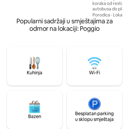
koraka od restoran
zahvaljujući kauču na razvlačenje u
autobusa do plaža 
dnevnoj sobi na spratu. Nacionalni
do kojih se takođe
Porodica
·
Lokacija
identifikacioni kod:
Popularni sadržaji u smještajima za
Apartman je na dv
IT042002C2A7LDF33G
gredama i kamenom
odmor na lokaciji: Poggio
uređajem, kuhinj
aparatom za kafu
i potkrovljem s so
Nalazi se u pješač
parking je uključe
porodice i putnike 
autentičnost i mir.
Kuhinja
Wi-Fi
Besplatan parking
Bazen
u sklopu smještaja