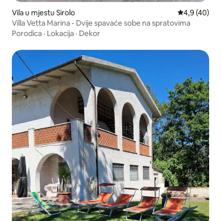
Vila u mjestu Sirolo
Prosječna ocj
4,9 (40)
Villa Vetta Marina - Dvije spavaće sobe na spratovima
Porodica
·
Lokacija
·
Dekor