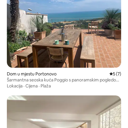
Dom u mjestu Portonovo
Prosječna
5 (7)
Šarmantna seoska kuća Poggio s panoramskim pogledom
na more
Lokacija
·
Cijena
·
Plaža