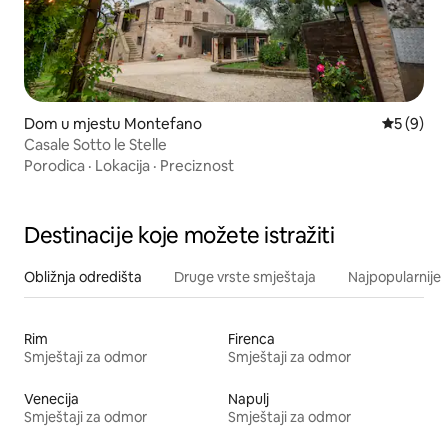
Dom u mjestu Montefano
Prosječna 
5 (9)
Casale Sotto le Stelle
Porodica
·
Lokacija
·
Preciznost
Destinacije koje možete istražiti
Obližnja odredišta
Druge vrste smještaja
Najpopularnije z
Rim
Firenca
Smještaji za odmor
Smještaji za odmor
Venecija
Napulj
Smještaji za odmor
Smještaji za odmor