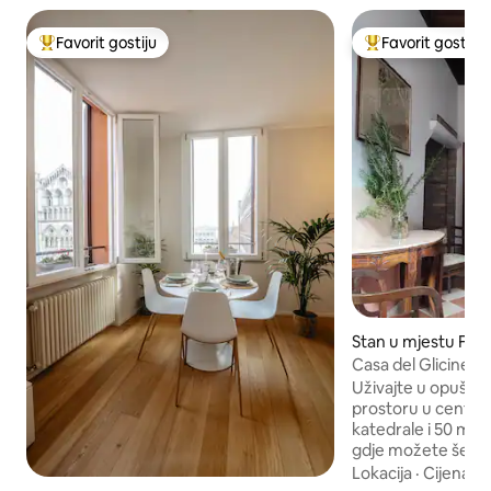
Favorit gostiju
Favorit gostiju
Glavni favorit gostiju
Glavni favorit gost
Stan u mjestu Ferr
Casa del Glicine
Uživajte u opušt
prostoru u centru
katedrale i 50 met
gdje možete šetat
Stan se nalazi u pr
Lokacija
·
Cijena
·
K