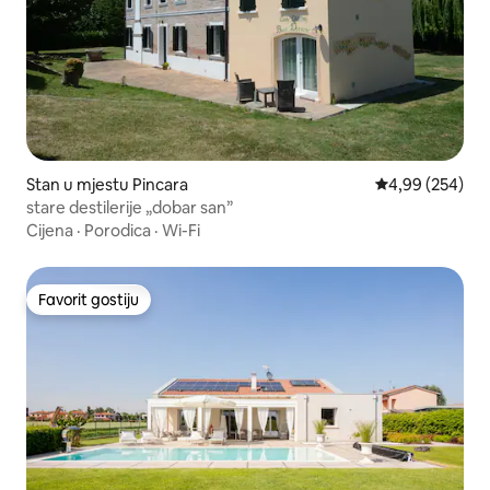
Stan u mjestu Pincara
Prosječna ocjen
4,99 (254)
stare destilerije „dobar san”
Cijena
·
Porodica
·
Wi-Fi
Favorit gostiju
Favorit gostiju