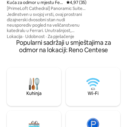
vrtom u kojem tako
Kuća za odmor u mjestu Ferr
Prosječna ocjena: 4,97 od 5, rec
4,97 (35)
večerati, spavaćo
ara
[PrimeLoft Cathedral] Panoramic Suite-
pristupom kupatilu 
1/4 gosta
Jedinstven u svojoj vrsti, ovaj prostrani
dnevnim boravko
dizajnerski dvosobni stan nudi
razvlačenje, veli
neusporediv pogled na veličanstvenu
za slobodno vrijem
katedralu u Ferrari. Unutrašnjost,
se naplaćivati u go
uređena do najsitnijih detalja, kombinira
Lokacija
·
Udobnost
·
Za pješačenje
u iznosu od 3 € po
moderan namještaj, vrhunske materijale
Popularni sadržaji u smještajima za
najviše 5 dana.
i suzdržanu eleganciju koja pruža
odmor na lokaciji: Reno Centese
udobnost i prestiž. Smješten u samom
srcu historijskog centra, apartman vam
omogućava da doživite grad iz
ekskluzivne perspektive, uronjeni u
umjetnost, historiju i bezvremenski
šarm. Luksuzni apartman za one koji žele
profinjeno i nezaboravno iskustvo.
Kuhinja
Wi-Fi