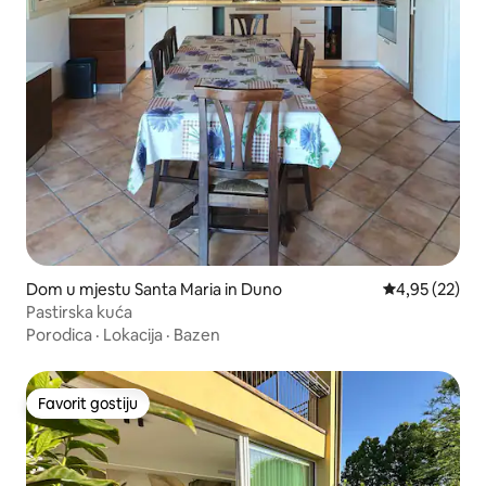
Dom u mjestu Santa Maria in Duno
Prosječna ocje
4,95 (22)
Pastirska kuća
Porodica
·
Lokacija
·
Bazen
Favorit gostiju
Favorit gostiju