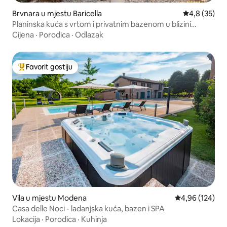
Brvnara u mjestu Baricella
Prosječna ocj
4,8 (35)
Planinska kuća s vrtom i privatnim bazenom u blizini
Bologne
Cijena
·
Porodica
·
Odlazak
Favorit gostiju
Glavni favorit gostiju
Vila u mjestu Modena
Prosječna ocjen
4,96 (124)
Casa delle Noci - ladanjska kuća, bazen i SPA
Lokacija
·
Porodica
·
Kuhinja