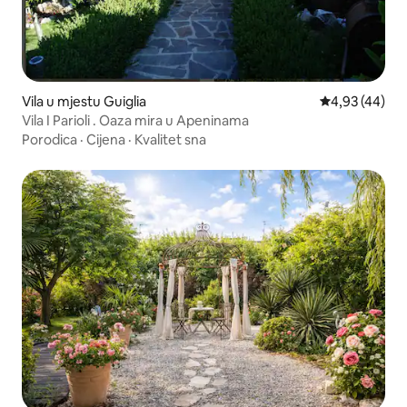
Vila u mjestu Guiglia
Prosječna ocje
4,93 (44)
Vila I Parioli . Oaza mira u Apeninama
Porodica
·
Cijena
·
Kvalitet sna