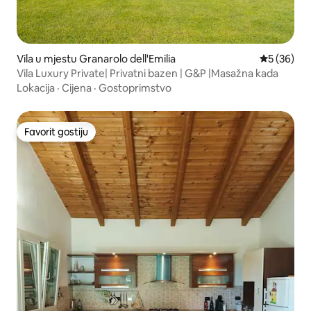
Vila u mjestu Granarolo dell'Emilia
Prosječna o
5 (36)
Vila Luxury Private| Privatni bazen | G&P |Masažna kada
Lokacija
·
Cijena
·
Gostoprimstvo
Favorit gostiju
Favorit gostiju