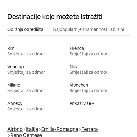
Destinacije koje možete istražiti
Obližnja odredišta
Najpopularnije znamenitosti u blizini
Rim
Firenca
Smještaji za odmor
Smještaji za odmor
Venecija
Nica
Smještaji za odmor
Smještaji za odmor
Milano
München
Smještaji za odmor
Smještaji za odmor
Annecy
Prikaži više
Smještaji za odmor
Airbnb
Italija
Emilia-Romagna
Ferrara
Reno Centese