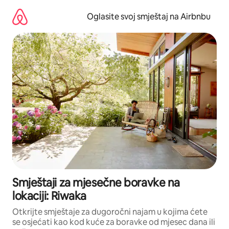
Pređi
na
Oglasite svoj smještaj na Airbnbu
sadržaj
Smještaji za mjesečne boravke na
lokaciji: Riwaka
Otkrijte smještaje za dugoročni najam u kojima ćete
se osjećati kao kod kuće za boravke od mjesec dana ili