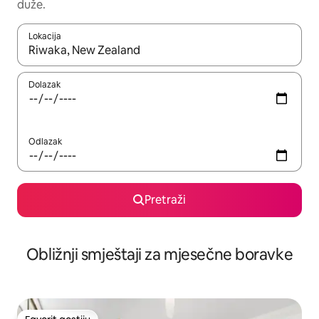
duže.
Lokacija
Kad rezultati budu dostupni, krećite se gore i dolje pomoću strel
Dolazak
Odlazak
Pretraži
Obližnji smještaji za mjesečne boravke