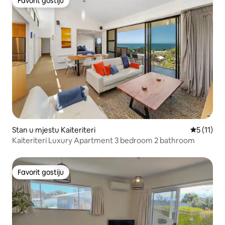
Favorit gostiju
Favorit gostiju
Stan u mjestu Kaiteriteri
Prosječna 
5 (11)
Kaiteriteri Luxury Apartment 3 bedroom 2 bathroom
Favorit gostiju
Favorit gostiju