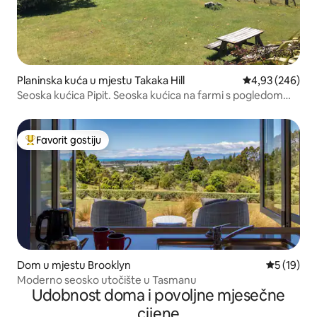
Planinska kuća u mjestu Takaka Hill
Prosječna ocjen
4,93 (246)
Seoska kućica Pipit. Seoska kućica na farmi s pogledom
koji oduzima dah
Favorit gostiju
Glavni favorit gostiju
Dom u mjestu Brooklyn
Prosječna 
5 (19)
Moderno seosko utočište u Tasmanu
Udobnost doma i povoljne mjesečne
cijene