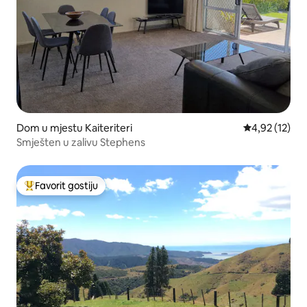
Dom u mjestu Kaiteriteri
Prosječna ocje
4,92 (12)
Smješten u zalivu Stephens
Favorit gostiju
Glavni favorit gostiju