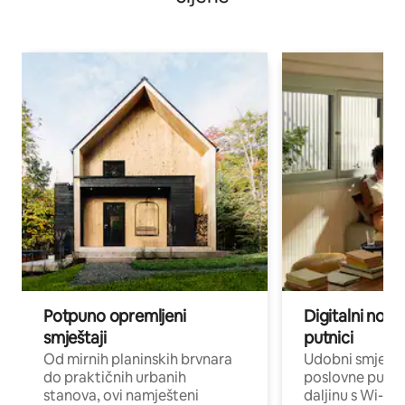
Potpuno opremljeni
Digitalni noma
smještaji
putnici
Od mirnih planinskih brvnara
Udobni smješta
do praktičnih urbanih
poslovne putnik
stanova, ovi namješteni
daljinu s Wi-Fi