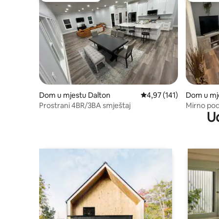
Dom u mjestu Dalton
Prosječna ocjena: 4,97 o
4,97 (141)
Dom u mj
Prostrani 4BR/3BA smještaj
Mirno pod
U
Trade Ctr