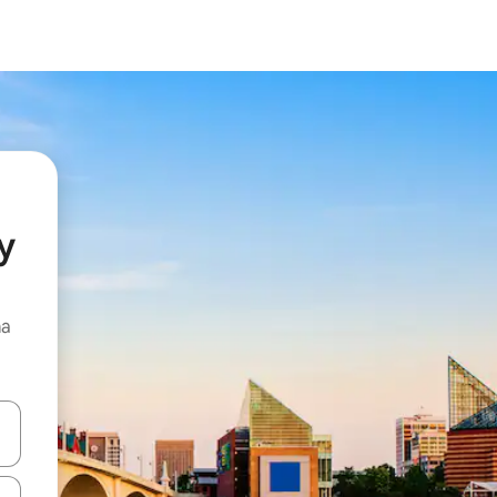
y
ma
e pomoću strelica ili ih pregledajte dodirom ili povlačenjem prsta.