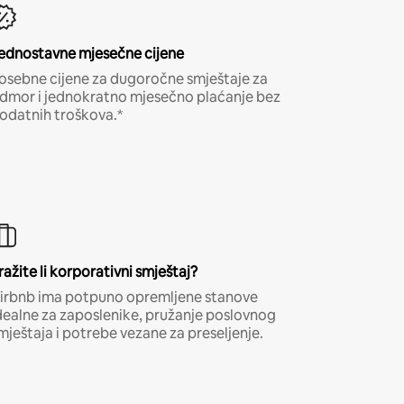
ednostavne mjesečne cijene
osebne cijene za dugoročne smještaje za
dmor i jednokratno mjesečno plaćanje bez
odatnih troškova.*
ražite li korporativni smještaj?
irbnb ima potpuno opremljene stanove
dealne za zaposlenike, pružanje poslovnog
mještaja i potrebe vezane za preseljenje.