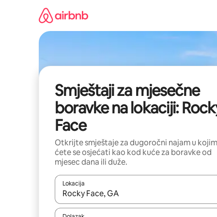
Pređi
na
sadržaj
Smještaji za mjesečne
boravke na lokaciji: Rock
Face
Otkrijte smještaje za dugoročni najam u koji
ćete se osjećati kao kod kuće za boravke od
mjesec dana ili duže.
Lokacija
Kad rezultati budu dostupni, krećite se gore i dolj
Dolazak