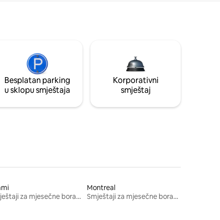
Besplatan parking
Korporativni
u sklopu smještaja
smještaj
ami
Montreal
Smještaji za mjesečne boravke
Smještaji za mjesečne boravke