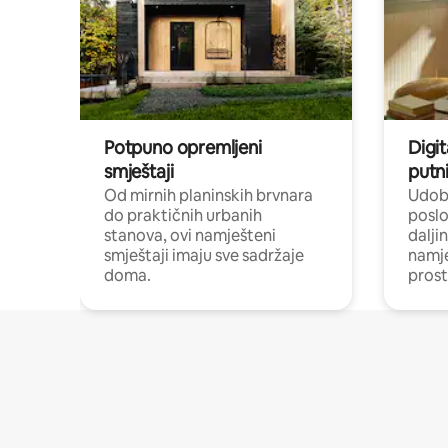
Potpuno opremljeni
Digit
smještaji
putni
Od mirnih planinskih brvnara
Udobn
do praktičnih urbanih
poslo
stanova, ovi namješteni
dalji
smještaji imaju sve sadržaje
namj
doma.
prost