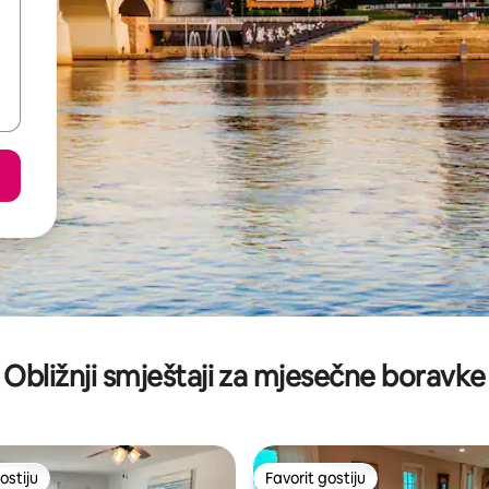
Obližnji smještaji za mjesečne boravke
ostiju
Favorit gostiju
ostiju
Favorit gostiju