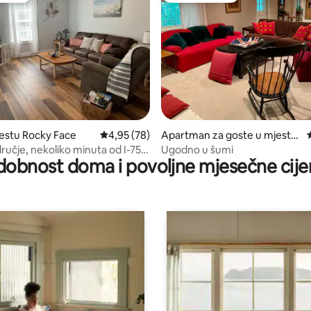
d 5, recenzija: 141
estu Rocky Face
Prosječna ocjena: 4,95 od 5, recenzija: 78
4,95 (78)
Apartman za goste u mjestu
Dalton
ručje, nekoliko minuta od I-75,
Ugodno u šumi
dobnost doma i povoljne mjesečne cije
, centra grada