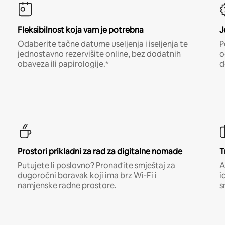
Fleksibilnost koja vam je potrebna
J
Odaberite tačne datume useljenja i iseljenja te
P
jednostavno rezervišite online, bez dodatnih
o
obaveza ili papirologije.*
d
Prostori prikladni za rad za digitalne nomade
T
Putujete li poslovno? Pronađite smještaj za
A
dugoročni boravak koji ima brz Wi-Fi i
i
namjenske radne prostore.
s