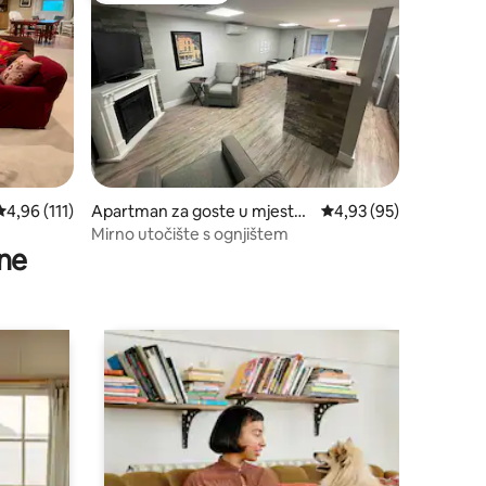
Prosječna ocjena: 4,96 od 5, recenzija: 111
4,96 (111)
Apartman za goste u mjestu
Prosječna ocjena: 4,93
4,93 (95)
Dalton
Mirno utočište s ognjištem
ne