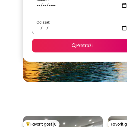
Odlazak
Pretraži
Favorit gostiju
Favorit g
Glavni favorit gostiju
Favorit g