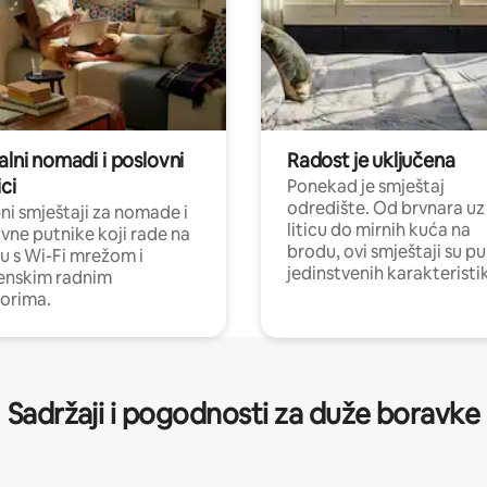
alni nomadi i poslovni
Radost je uključena
ci
Ponekad je smještaj
odredište. Od brvnara uz
i smještaji za nomade i
liticu do mirnih kuća na
vne putnike koji rade na
brodu, ovi smještaji su pu
nu s Wi-Fi mrežom i
jedinstvenih karakteristi
enskim radnim
orima.
Sadržaji i pogodnosti za duže boravke