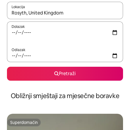
Lokacija
Kad rezultati budu dostupni, krećite se gore i dolje pomoću strel
Dolazak
Odlazak
Pretraži
Obližnji smještaji za mjesečne boravke
Superdomaćin
Superdomaćin