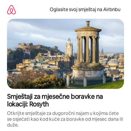
Pređi
na
Oglasite svoj smještaj na Airbnbu
sadržaj
Smještaji za mjesečne boravke na
lokaciji: Rosyth
Otkrijte smještaje za dugoročni najam u kojima ćete
se osjećati kao kod kuće za boravke od mjesec dana ili
duže.