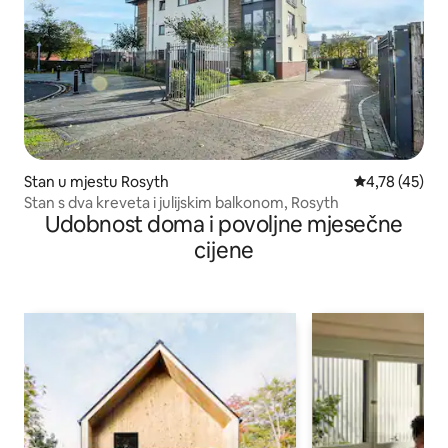
Stan u mjestu Rosyth
Prosječna ocje
4,78 (45)
Stan s dva kreveta i julijskim balkonom, Rosyth
Udobnost doma i povoljne mjesečne
cijene