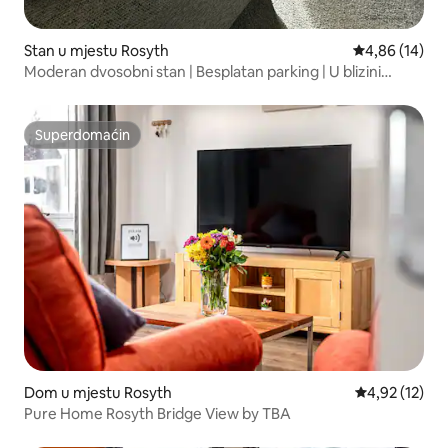
Stan u mjestu Rosyth
Prosječna ocje
4,86 (14)
Moderan dvosobni stan | Besplatan parking | U blizini
Edinburgha
Superdomaćin
Superdomaćin
Dom u mjestu Rosyth
Prosječna ocje
4,92 (12)
Pure Home Rosyth Bridge View by TBA