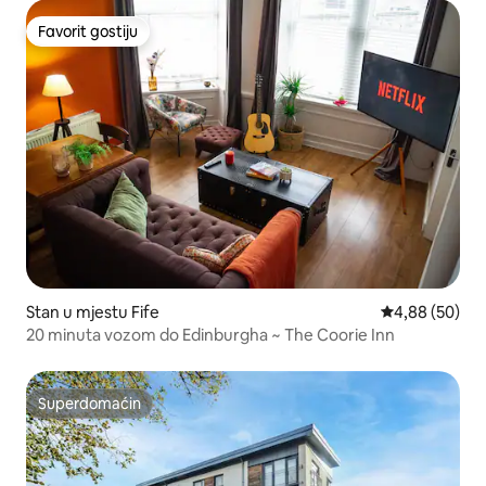
Favorit gostiju
Favorit gostiju
Stan u mjestu Fife
Prosječna ocje
4,88 (50)
20 minuta vozom do Edinburgha ~ The Coorie Inn
Superdomaćin
Superdomaćin