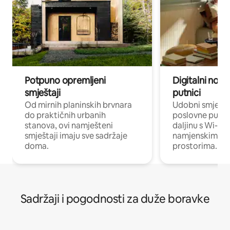
Potpuno opremljeni
Digitalni noma
smještaji
putnici
Od mirnih planinskih brvnara
Udobni smješta
do praktičnih urbanih
poslovne putnik
stanova, ovi namješteni
daljinu s Wi-Fi
smještaji imaju sve sadržaje
namjenskim ra
doma.
prostorima.
Sadržaji i pogodnosti za duže boravke