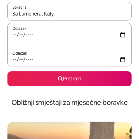
Lokacija
Kad rezultati budu dostupni, krećite se gore i dolje pomoću strel
Dolazak
Odlazak
Pretraži
Obližnji smještaji za mjesečne boravke