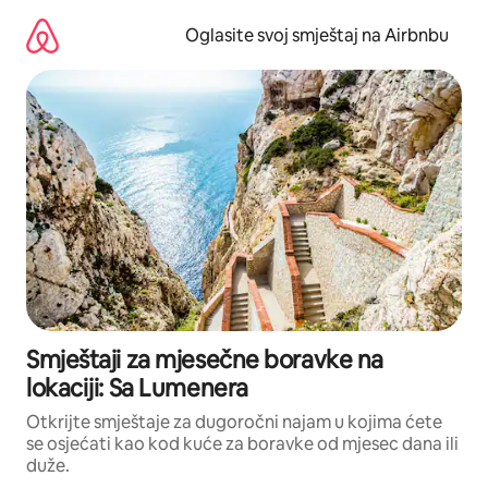
Pređi
na
Oglasite svoj smještaj na Airbnbu
sadržaj
Smještaji za mjesečne boravke na
lokaciji: Sa Lumenera
Otkrijte smještaje za dugoročni najam u kojima ćete
se osjećati kao kod kuće za boravke od mjesec dana ili
duže.