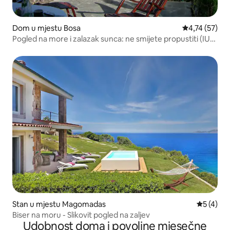
Dom u mjestu Bosa
Prosječna ocje
4,74 (57)
Pogled na more i zalazak sunca: ne smijete propustiti (IUN
P3222)
Stan u mjestu Magomadas
Prosječna
5 (4)
Biser na moru - Slikovit pogled na zaljev
Udobnost doma i povoljne mjesečne