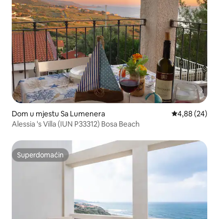
Dom u mjestu Sa Lumenera
Prosječna ocje
4,88 (24)
Alessia 's Villa (IUN P33312) Bosa Beach
Superdomaćin
Superdomaćin