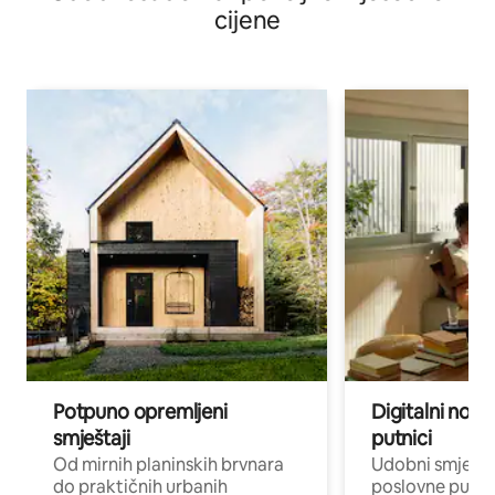
cijene
Potpuno opremljeni
Digitalni noma
smještaji
putnici
Od mirnih planinskih brvnara
Udobni smješta
do praktičnih urbanih
poslovne putnik