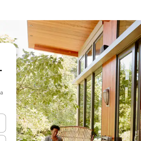
-
ma
e pomoću strelica ili ih pregledajte dodirom ili povlačenjem prsta.