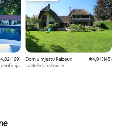
rosječna ocjena: 4,82 od 5, recenzija: 169
4,82 (169)
Dom u mjestu Raizeux
Prosječna ocjena: 4,91 
4,91 (145)
eriferiji
La Belle Chalmière
ne