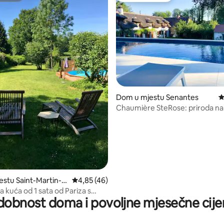
d 5, recenzija: 107
Dom u mjestu Senantes
P
Chaumière SteRose: priroda na p
Pariza
stu Saint-Martin-d
Prosječna ocjena: 4,85 od 5, recenzija: 46
4,85 (46)
s
 kuća od 1 sata od Pariza s
dobnost doma i povoljne mjesečne cije
m bazenom