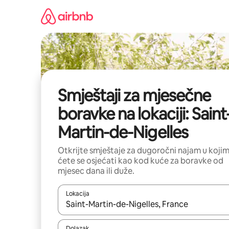
Pređi
na
sadržaj
Smještaji za mjesečne
boravke na lokaciji: Saint
Martin-de-Nigelles
Otkrijte smještaje za dugoročni najam u koji
ćete se osjećati kao kod kuće za boravke od
mjesec dana ili duže.
Lokacija
Kad rezultati budu dostupni, krećite se gore i dolj
Dolazak