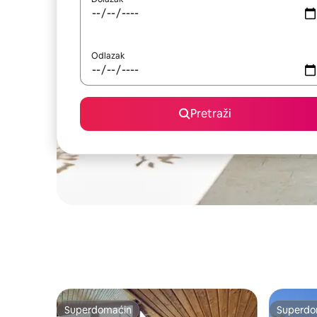
Odlazak
Pretraži
Superdomaćin
Superdo
Superdomaćin
Superdo