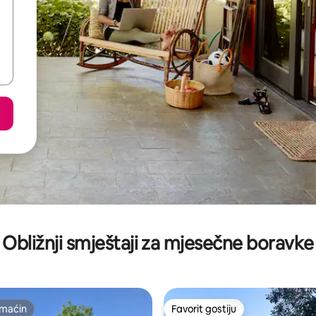
Obližnji smještaji za mjesečne boravke
maćin
Favorit gostiju
maćin
Favorit gostiju