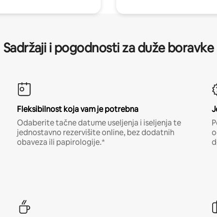
Sadržaji i pogodnosti za duže boravke
Fleksibilnost koja vam je potrebna
J
Odaberite tačne datume useljenja i iseljenja te
P
jednostavno rezervišite online, bez dodatnih
o
obaveza ili papirologije.*
d