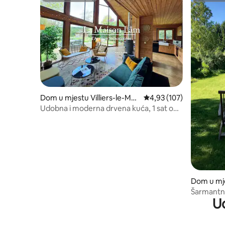
Dom u mjestu Villiers-le-Mor
Prosječna ocjena: 4,93 o
4,93 (107)
hier
Udobna i moderna drvena kuća, 1 sat od
Pariza
Dom u mje
e-Nigelle
Šarmantna
U
privatni