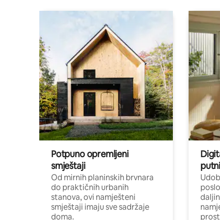
Potpuno opremljeni
Digit
smještaji
putni
Od mirnih planinskih brvnara
Udobn
do praktičnih urbanih
poslo
stanova, ovi namješteni
dalji
smještaji imaju sve sadržaje
namj
doma.
prost