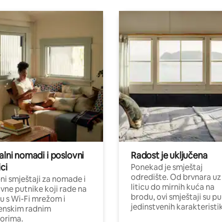
alni nomadi i poslovni
Radost je uključena
ci
Ponekad je smještaj
odredište. Od brvnara uz
i smještaji za nomade i
liticu do mirnih kuća na
vne putnike koji rade na
brodu, ovi smještaji su pu
nu s Wi-Fi mrežom i
jedinstvenih karakteristi
enskim radnim
orima.