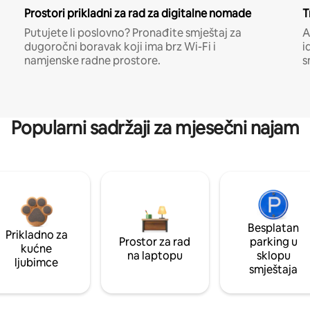
Prostori prikladni za rad za digitalne nomade
T
Putujete li poslovno? Pronađite smještaj za
A
dugoročni boravak koji ima brz Wi-Fi i
i
namjenske radne prostore.
s
Popularni sadržaji za mjesečni najam
Besplatan
Prikladno za
Prostor za rad
parking u
kućne
na laptopu
sklopu
ljubimce
smještaja