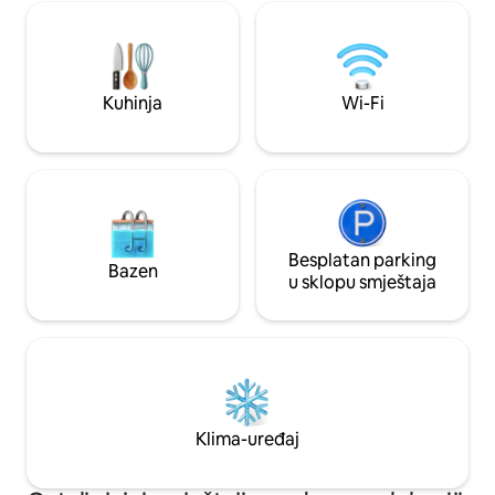
stoljetnih hrastova. Noću se osjećate kao
privatni parking. 
da dodirujete nebo jednim prstom. Dom
se bar/duhanska r
velike udobnosti, ali pogodan za one koji
restoran/pizzeria
vole biti uronjeni u prirodu.
apoteka na plaži o
(caseelbacharme)
besplatnog parkin
Kuhinja
Wi-Fi
Besplatan parking
Bazen
u sklopu smještaja
Klima-uređaj