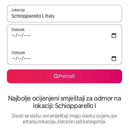
Lokacija
Kad rezultati budu dostupni, krećite se gore i dolje pomoću strel
Dolazak
Odlazak
Pretraži
Najbolje ocijenjeni smještaji za odmor na
lokaciji: Schiopparello I
Gosti se slažu: ovi smještaji imaju visoku ocjenu po
pitanju lokacije, čistoće i još kategorija.