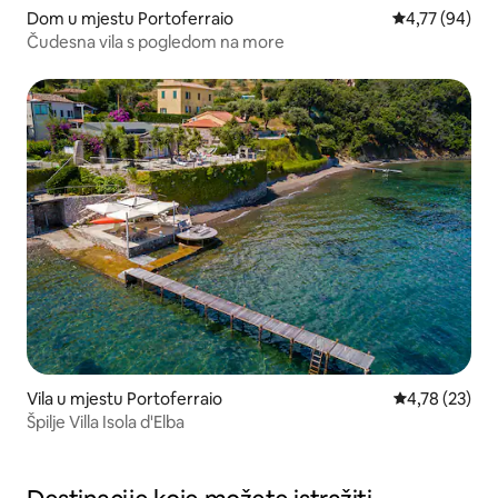
Dom u mjestu Portoferraio
Prosječna ocje
4,77 (94)
Čudesna vila s pogledom na more
Vila u mjestu Portoferraio
Prosječna ocje
4,78 (23)
Špilje Villa Isola d'Elba