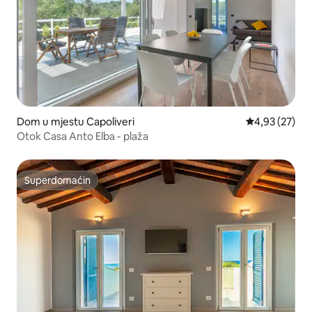
Dom u mjestu Capoliveri
Prosječna ocje
4,93 (27)
Otok Casa Anto Elba - plaža
Superdomaćin
Superdomaćin