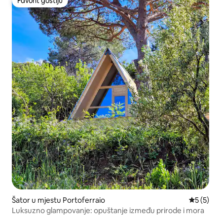
Favorit gostiju
Favorit gostiju
Šator u mjestu Portoferraio
Prosječna
5 (5)
Luksuzno glampovanje: opuštanje između prirode i mora