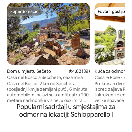
Superdomaćin
Favorit gostiju
Superdomaćin
Favorit gostiju
Dom u mjestu Sečeto
Prosječna ocjena: 4,82 od 5, rec
4,82 (39)
Kuća za odmor u m
oferraio
Casa nel Bosco a Seccheto, oaza mira
Casa le Rose - Elba
Casa nel Bosco, 2 km od Seccheta
Prekrasan dvosobni
(posljednji km je zemljani put) , 6 minuta
ispred zaljeva Por
automobilom, nalazi se u amfiteatru 200
i okružen zelenilom
metara nadmorske visine, u oazi mira i
velike spavaće so
Popularni sadržaji u smještajima za
tišine. U velikim vanjskim prostorima
krevetom, dnevno
nalazi se masažna kada napravljena od
kuhinjom i kaučem
odmor na lokaciji: Schiopparello I
granitnog kamenja u tom području,
kupatila i vanjske
visećih ležaljki, ležaljki za sunčanje i staze
stolićem za kafu i 
unutar objekta koja se nalazi usred
na raspolaganju i k