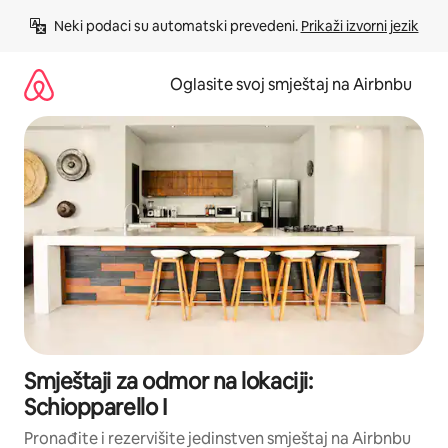
Pređi
Neki podaci su automatski prevedeni. 
Prikaži izvorni jezik
na
sadržaj
Oglasite svoj smještaj na Airbnbu
Smještaji za odmor na lokaciji:
Schiopparello I
Pronađite i rezervišite jedinstven smještaj na Airbnbu