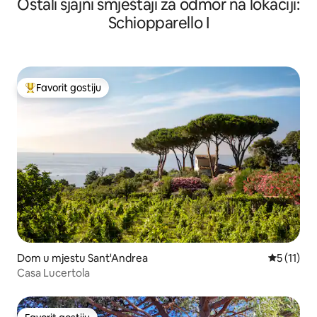
Ostali sjajni smještaji za odmor na lokaciji:
Schiopparello I
Favorit gostiju
Glavni favorit gostiju
Dom u mjestu Sant'Andrea
Prosječna 
5 (11)
Casa Lucertola