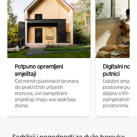
Potpuno opremljeni
Digitalni noma
smještaji
putnici
Od mirnih planinskih brvnara
Udobni smješta
do praktičnih urbanih
poslovne putnik
stanova, ovi namješteni
daljinu s Wi-Fi
smještaji imaju sve sadržaje
namjenskim ra
doma.
prostorima.