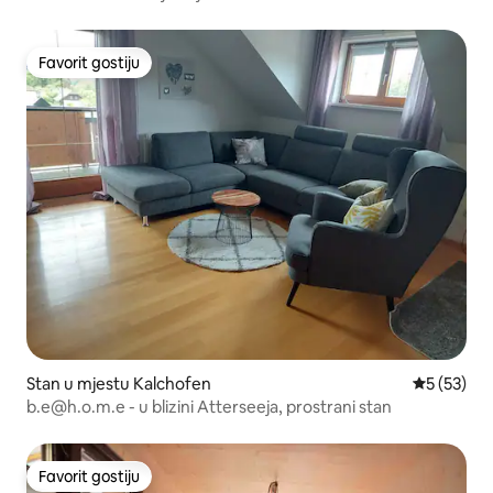
Favorit gostiju
Favorit gostiju
Stan u mjestu Kalchofen
Prosječna o
5 (53)
b.e@h.o.m.e - u blizini Atterseeja, prostrani stan
Favorit gostiju
Favorit gostiju