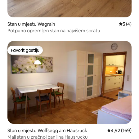
Stan u mjestu Wagrain
Prosječna
5 (4)
Potpuno opremljen stan na najvišem spratu
Favorit gostiju
Favorit gostiju
Stan u mjestu Wolfsegg am Hausruck
Prosječna ocjen
4,92 (169)
Mali stan u zračnoj banji na Hausrucku