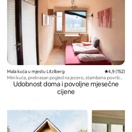
Mala kuća u mjestu Litzlberg
Prosječna ocje
4,9 (152)
Mini kuća, prekrasan pogled na jezero, stambena površina
Udobnost doma i povoljne mjesečne
15 m2.
cijene