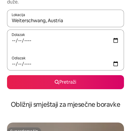
duže.
Lokacija
Kad rezultati budu dostupni, krećite se gore i dolje pomoću strel
Dolazak
Odlazak
Pretraži
Obližnji smještaji za mjesečne boravke