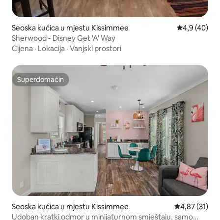
Seoska kućica u mjestu Kissimmee
Prosječna ocj
4,9 (40)
Sherwood - Disney Get 'A' Way
Cijena
·
Lokacija
·
Vanjski prostori
Superdomaćin
Superdomaćin
Seoska kućica u mjestu Kissimmee
Prosječna ocje
4,87 (31)
Udoban kratki odmor u minijaturnom smještaju, samo