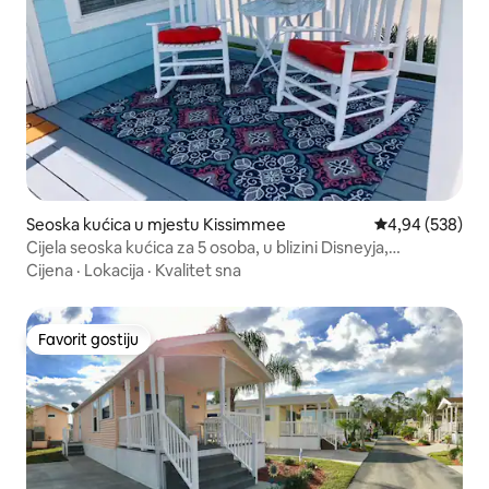
Seoska kućica u mjestu Kissimmee
Prosječna ocjen
4,94 (538)
Cijela seoska kućica za 5 osoba, u blizini Disneyja,
Universal!
Cijena
·
Lokacija
·
Kvalitet sna
Favorit gostiju
Favorit gostiju