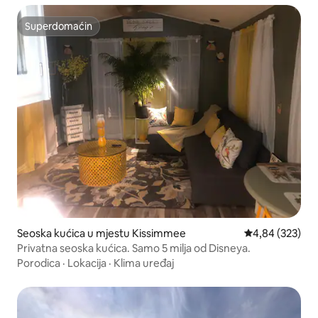
Superdomaćin
Superdomaćin
Seoska kućica u mjestu Kissimmee
Prosječna ocjen
4,84 (323)
Privatna seoska kućica. Samo 5 milja od Disneya.
Porodica
·
Lokacija
·
Klima uređaj