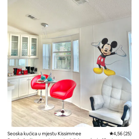
Seoska kućica u mjestu Kissimmee
Prosječna ocje
4,56 (25)