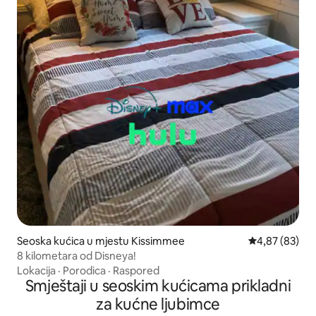
Seoska kućica u mjestu Kissimmee
Prosječna ocje
4,87 (83)
8 kilometara od Disneya!
Lokacija
·
Porodica
·
Raspored
Smještaji u seoskim kućicama prikladni
za kućne ljubimce