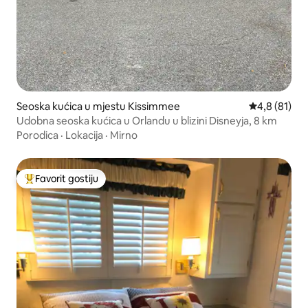
Seoska kućica u mjestu Kissimmee
Prosječna ocj
4,8 (81)
Udobna seoska kućica u Orlandu u blizini Disneyja, 8 km
Porodica
·
Lokacija
·
Mirno
Favorit gostiju
Glavni favorit gostiju