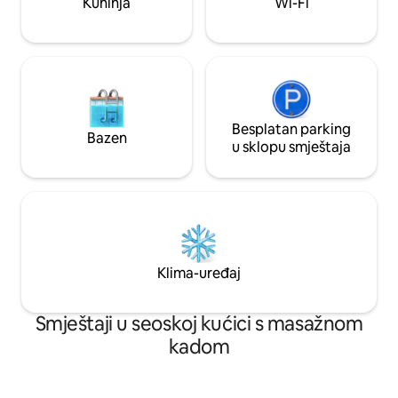
Kuhinja
Wi-Fi
teniski teren.
Besplatan parking
Bazen
u sklopu smještaja
Klima-uređaj
Smještaji u seoskoj kućici s masažnom
kadom