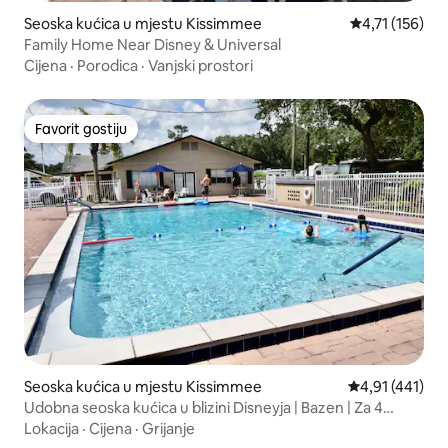
Seoska kućica u mjestu Kissimmee
Prosječna ocje
4,71 (156)
Family Home Near Disney & Universal
Cijena
·
Porodica
·
Vanjski prostori
Favorit gostiju
Favorit gostiju
Seoska kućica u mjestu Kissimmee
Prosječna ocjen
4,91 (441)
Udobna seoska kućica u blizini Disneyja | Bazen | Za 4
osobe!
Lokacija
·
Cijena
·
Grijanje