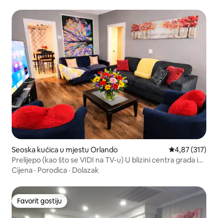
Seoska kućica u mjestu Orlando
Prosječna ocjen
4,87 (317)
Prelijepo (kao što se VIDI na TV-u) U blizini centra grada i
aerodroma
Cijena
·
Porodica
·
Dolazak
Favorit gostiju
Favorit gostiju