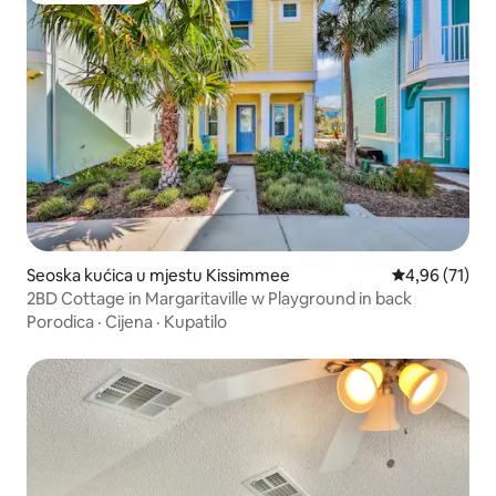
Seoska kućica u mjestu Kissimmee
Prosječna ocje
4,96 (71)
2BD Cottage in Margaritaville w Playground in back
Porodica
·
Cijena
·
Kupatilo