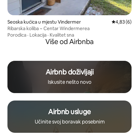
Seoska kućica u mjestu Vindermer
Prosječna ocj
4,83 (6)
Ribarska koliba ~ Centar Windermerea
Porodica
·
Lokacija
·
Kvalitet sna
Više od Airbnba
Airbnb doživljaji
Iskusite nešto novo
Airbnb usluge
Učinite svoj boravak posebnim