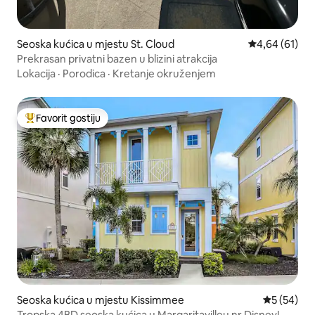
Seoska kućica u mjestu St. Cloud
Prosječna ocje
4,64 (61)
Prekrasan privatni bazen u blizini atrakcija
Lokacija
·
Porodica
·
Kretanje okruženjem
Favorit gostiju
Glavni favorit gostiju
Seoska kućica u mjestu Kissimmee
Prosječna o
5 (54)
Tropska 4BD seoska kućica u Margaritavilleu nr Disney!