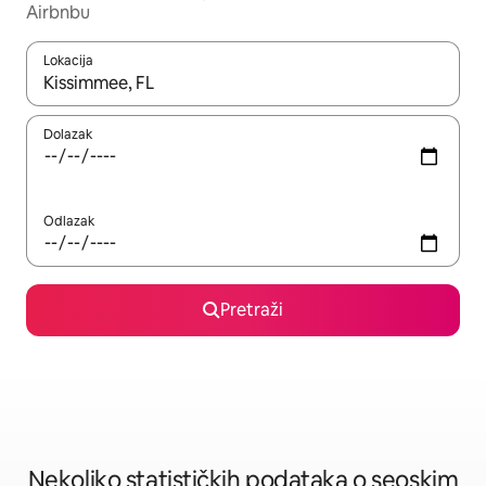
Airbnbu
Lokacija
Kad rezultati budu dostupni, krećite se gore i dolje pomoću strel
Dolazak
Odlazak
Pretraži
Nekoliko statističkih podataka o seoskim