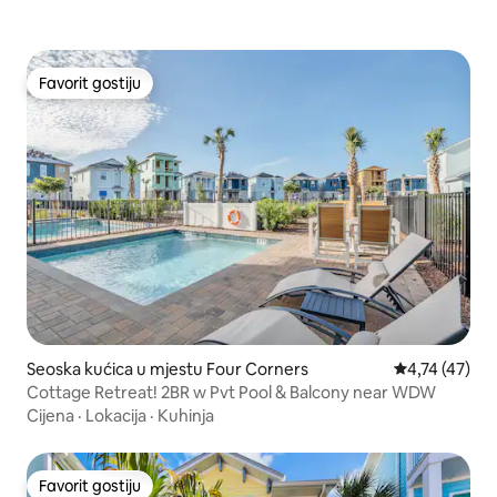
Favorit gostiju
Favorit gostiju
Seoska kućica u mjestu Four Corners
Prosječna ocje
4,74 (47)
Cottage Retreat! 2BR w Pvt Pool & Balcony near WDW
Cijena
·
Lokacija
·
Kuhinja
Favorit gostiju
Favorit gostiju