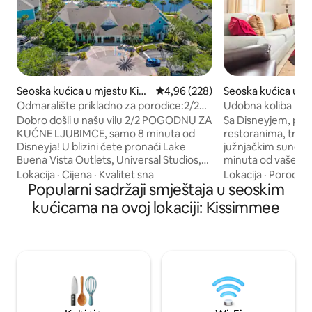
Seoska kućica u mjestu Kissi
Prosječna ocjena: 4,96 od 5, rece
4,96 (228)
Seoska kućica u mj
mmee
mmee
Odmaralište prikladno za porodice:2/2
Udobna koliba na 
Privatna terasa - Disney!
milje do Disneya
Dobro došli u našu vilu 2/2 POGODNU ZA
Sa Disneyjem, pop
KUĆNE LJUBIMCE, samo 8 minuta od
restoranima, trgo
Disneyja! U blizini ćete pronaći Lake
južnjačkim sunce
Buena Vista Outlets, Universal Studios,
minuta od vašeg 
Disney Springs, Old Town, restorane i još
goste u našoj udob
Lokacija
·
Cijena
·
Kvalitet sna
Lokacija
·
Porodica
mnogo toga! Boravak uključuje: Kostimi
Popularni sadržaji smještaja u seoskim
vaš odmor. Naša seoska kućica s 1
iz Disneyja Wi-Fi Mašina za
spavaćom sobom i
kućicama na ovoj lokaciji: Kissimmee
pranje/sušenje veša Besplatan parking
pohvaliti modernim
Pristup shuttleu do Disneyja 4 bazena,
mogućnostima zab
uključujući dječji prostor/Calypso Cay
pomoći da se opus
bazene s Tiki barom Teretana otvorena
Seoska kućica se na
24 sata, teren za odbojku/košarku Mini
ograđenoj zajednic
Putt Putt Predmeti za djecu dostupni na
zajednice uključuj
zahtjev - kolica, stolice za hranjenje,
masažnu kadu, mini
krevetić na rasklapanje itd.
fitness centar, pla