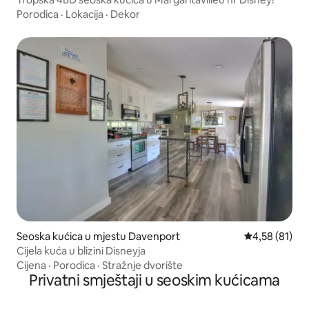
Porodica
·
Lokacija
·
Dekor
Seoska kućica u mjestu Davenport
Prosječna ocje
4,58 (81)
Cijela kuća u blizini Disneyja
Cijena
·
Porodica
·
Stražnje dvorište
Privatni smještaji u seoskim kućicama