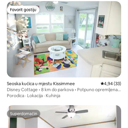
Favorit gostiju
Favorit gostiju
Seoska kućica u mjestu Kissimmee
Prosječna ocje
4,94 (33)
Disney Cottage • 8 km do parkova • Potpuno opremljena
kuhinja
Porodica
·
Lokacija
·
Kuhinja
Superdomaćin
Superdomaćin