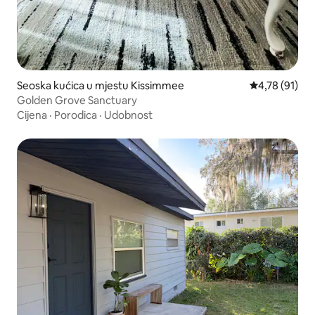
Seoska kućica u mjestu Kissimmee
Prosječna ocje
4,78 (91)
Golden Grove Sanctuary
Cijena
·
Porodica
·
Udobnost