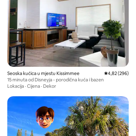
Seoska kućica u mjestu Kissimmee
Prosječna ocjen
4,82 (296)
15 minuta od Disneyja - porodična kuća i bazen
Lokacija
·
Cijena
·
Dekor