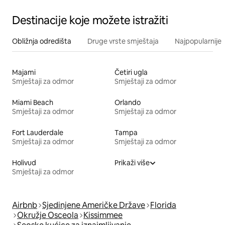
Destinacije koje možete istražiti
Obližnja odredišta
Druge vrste smještaja
Najpopularnije z
Majami
Četiri ugla
Smještaji za odmor
Smještaji za odmor
Miami Beach
Orlando
Smještaji za odmor
Smještaji za odmor
Fort Lauderdale
Tampa
Smještaji za odmor
Smještaji za odmor
Holivud
Prikaži više
Smještaji za odmor
Airbnb
Sjedinjene Američke Države
Florida
Okružje Osceola
Kissimmee