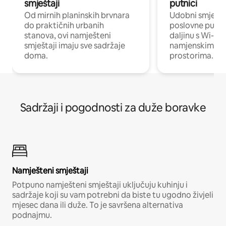
smještaji
putnici
Od mirnih planinskih brvnara
Udobni smješta
do praktičnih urbanih
poslovne putnik
stanova, ovi namješteni
daljinu s Wi-Fi
smještaji imaju sve sadržaje
namjenskim ra
doma.
prostorima.
Sadržaji i pogodnosti za duže boravke
Namješteni smještaji
Potpuno namješteni smještaji uključuju kuhinju i
sadržaje koji su vam potrebni da biste tu ugodno živjeli
mjesec dana ili duže. To je savršena alternativa
podnajmu.