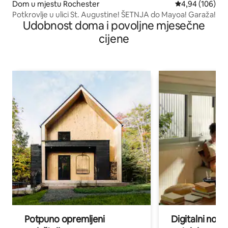
Dom u mjestu Rochester
Prosječna ocjen
4,94 (106)
Potkrovlje u ulici St. Augustine! ŠETNJA do Mayoa! Garaža!
Udobnost doma i povoljne mjesečne
cijene
Potpuno opremljeni
Digitalni noma