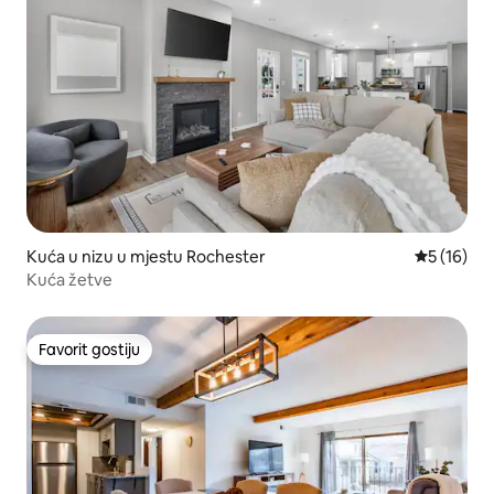
Kuća u nizu u mjestu Rochester
Prosječna 
5 (16)
Kuća žetve
Favorit gostiju
Favorit gostiju