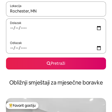
Lokacija
Kad rezultati budu dostupni, krećite se gore i dolje pomoću strel
Dolazak
Odlazak
Pretraži
Obližnji smještaji za mjesečne boravke
Favorit gostiju
Glavni favorit gostiju