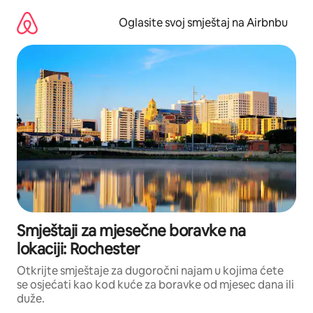
Pređi
na
Oglasite svoj smještaj na Airbnbu
sadržaj
Smještaji za mjesečne boravke na
lokaciji: Rochester
Otkrijte smještaje za dugoročni najam u kojima ćete
se osjećati kao kod kuće za boravke od mjesec dana ili
duže.