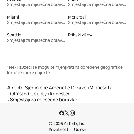
Smještaji za mjesečne boravke
Smještaji za mjesečne boravke
Miami
Montreal
Smještaji za mjesečne boravke
Smještaji za mjesečne boravke
Seattle
Prikaži više
Smještaji za mjesečne boravke
*Neki izuzeci se mogu primjenjivati na određene geografske
lokacije i neke objekte.
Airbnb
Sjedinjene Američke Države
Minnesota
Olmsted County
Ročester
Smještaji za mjesečne boravke
© 2026 Airbnb, Inc.
Privatnost
Uslovi