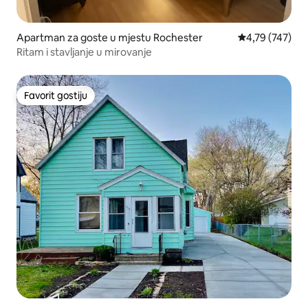
Apartman za goste u mjestu Rochester
Prosječna ocjen
4,79 (747)
Ritam i stavljanje u mirovanje
Favorit gostiju
Favorit gostiju