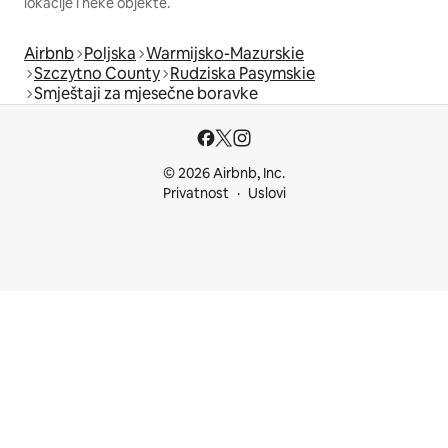
lokacije i neke objekte.
Airbnb
Poljska
Warmijsko-Mazurskie
Szczytno County
Rudziska Pasymskie
Smještaji za mjesečne boravke
© 2026 Airbnb, Inc.
Privatnost
Uslovi