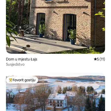
Dom u mjestu Łajs
Prosječna 
5 (11)
Susjedstvo
Favorit gostiju
Glavni favorit gostiju