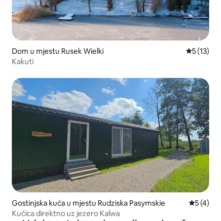
Dom u mjestu Rusek Wielki
Prosječna 
5 (13)
Kakuti
Gostinjska kuća u mjestu Rudziska Pasymskie
Prosječna
5 (4)
Kućica direktno uz jezero Kalwa