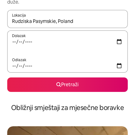
duže.
Lokacija
Kad rezultati budu dostupni, krećite se gore i dolje pomoću strel
Dolazak
Odlazak
Pretraži
Obližnji smještaji za mjesečne boravke