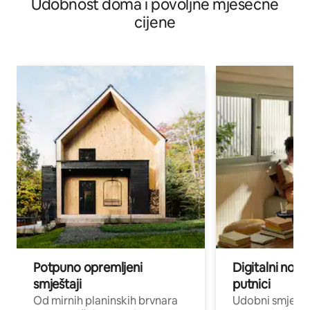
Udobnost doma i povoljne mjesečne
cijene
Potpuno opremljeni
Digitalni noma
smještaji
putnici
Od mirnih planinskih brvnara
Udobni smješta