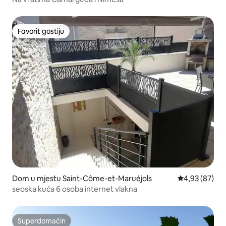
Favorit gostiju
Favorit gostiju
Dom u mjestu Saint-Côme-et-Maruéjols
Prosječna ocje
4,93 (87)
seoska kuća 6 osoba internet vlakna
Superdomaćin
Superdomaćin