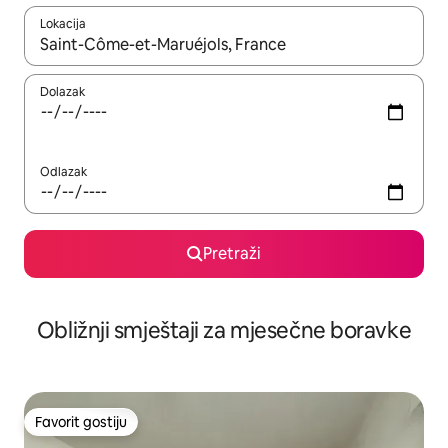
Lokacija
Kad rezultati budu dostupni, krećite se gore i dolje pomoću strel
Dolazak
Odlazak
Pretraži
Obližnji smještaji za mjesečne boravke
Favorit gostiju
Favorit gostiju