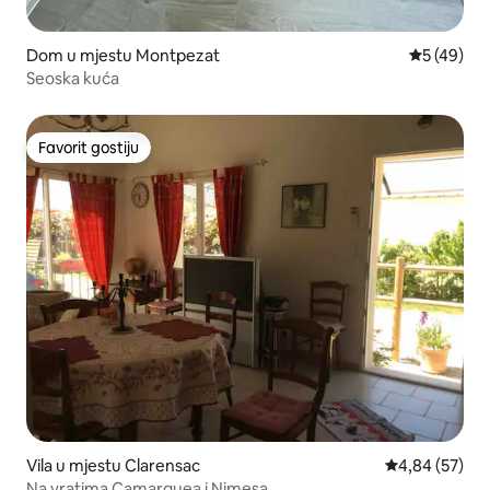
Dom u mjestu Montpezat
Prosječna o
5 (49)
Seoska kuća
Favorit gostiju
Favorit gostiju
Vila u mjestu Clarensac
Prosječna ocje
4,84 (57)
Na vratima Camarguea i Nimesa