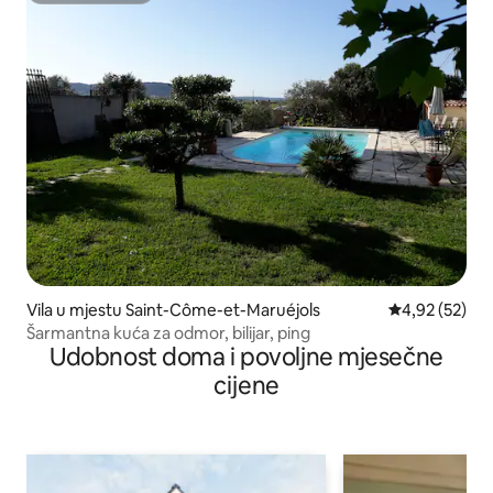
Vila u mjestu Saint-Côme-et-Maruéjols
Prosječna ocje
4,92 (52)
Šarmantna kuća za odmor, bilijar, ping
Udobnost doma i povoljne mjesečne
cijene