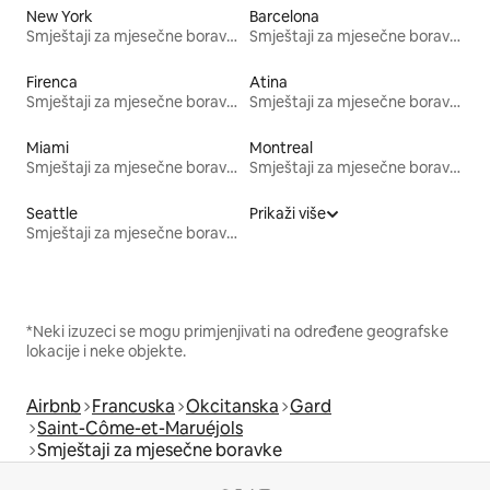
New York
Barcelona
Smještaji za mjesečne boravke
Smještaji za mjesečne boravke
Firenca
Atina
Smještaji za mjesečne boravke
Smještaji za mjesečne boravke
Miami
Montreal
Smještaji za mjesečne boravke
Smještaji za mjesečne boravke
Seattle
Prikaži više
Smještaji za mjesečne boravke
*Neki izuzeci se mogu primjenjivati na određene geografske
lokacije i neke objekte.
Airbnb
Francuska
Okcitanska
Gard
Saint-Côme-et-Maruéjols
Smještaji za mjesečne boravke