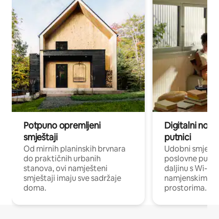
Potpuno opremljeni
Digitalni noma
smještaji
putnici
Od mirnih planinskih brvnara
Udobni smješta
do praktičnih urbanih
poslovne putnik
stanova, ovi namješteni
daljinu s Wi-Fi
smještaji imaju sve sadržaje
namjenskim ra
doma.
prostorima.