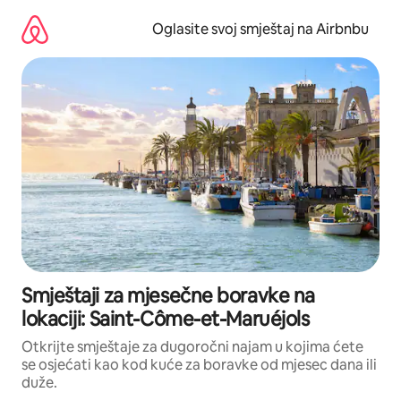
Pređi
na
Oglasite svoj smještaj na Airbnbu
sadržaj
Smještaji za mjesečne boravke na
lokaciji: Saint-Côme-et-Maruéjols
Otkrijte smještaje za dugoročni najam u kojima ćete
se osjećati kao kod kuće za boravke od mjesec dana ili
duže.