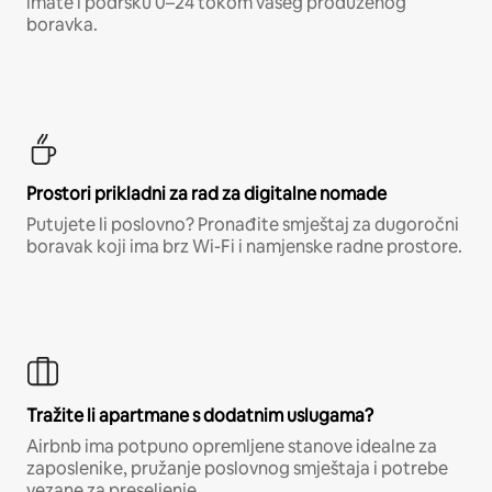
imate i podršku 0–24 tokom vašeg produženog
boravka.
Prostori prikladni za rad za digitalne nomade
Putujete li poslovno? Pronađite smještaj za dugoročni
boravak koji ima brz Wi-Fi i namjenske radne prostore.
Tražite li apartmane s dodatnim uslugama?
Airbnb ima potpuno opremljene stanove idealne za
zaposlenike, pružanje poslovnog smještaja i potrebe
vezane za preseljenje.