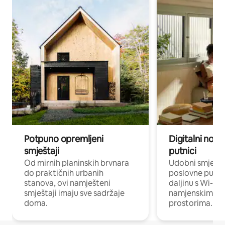
Potpuno opremljeni
Digitalni noma
smještaji
putnici
Od mirnih planinskih brvnara
Udobni smješta
do praktičnih urbanih
poslovne putnik
stanova, ovi namješteni
daljinu s Wi-Fi
smještaji imaju sve sadržaje
namjenskim ra
doma.
prostorima.