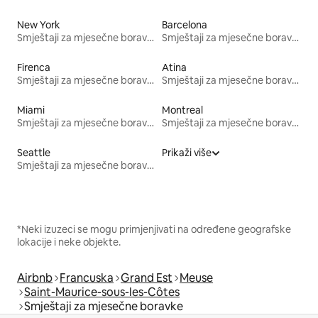
New York
Barcelona
Smještaji za mjesečne boravke
Smještaji za mjesečne boravke
Firenca
Atina
Smještaji za mjesečne boravke
Smještaji za mjesečne boravke
Miami
Montreal
Smještaji za mjesečne boravke
Smještaji za mjesečne boravke
Seattle
Prikaži više
Smještaji za mjesečne boravke
*Neki izuzeci se mogu primjenjivati na određene geografske
lokacije i neke objekte.
Airbnb
Francuska
Grand Est
Meuse
Saint-Maurice-sous-les-Côtes
Smještaji za mjesečne boravke