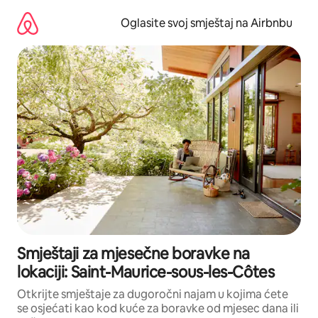
Pređi
na
Oglasite svoj smještaj na Airbnbu
sadržaj
Smještaji za mjesečne boravke na
lokaciji: Saint-Maurice-sous-les-Côtes
Otkrijte smještaje za dugoročni najam u kojima ćete
se osjećati kao kod kuće za boravke od mjesec dana ili