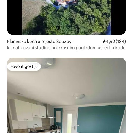
Planinska kuća u mjestu Seuzey
Prosječna ocjen
4,92 (184)
klimatizovani studio s prekrasnim pogledom usred prirode
Favorit gostiju
Favorit gostiju