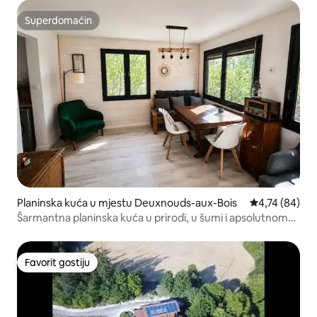
Superdomaćin
Superdomaćin
Planinska kuća u mjestu Deuxnouds-aux-Bois
Prosječna ocje
4,74 (84)
Šarmantna planinska kuća u prirodi, u šumi i apsolutnom
miru
Favorit gostiju
Favorit gostiju