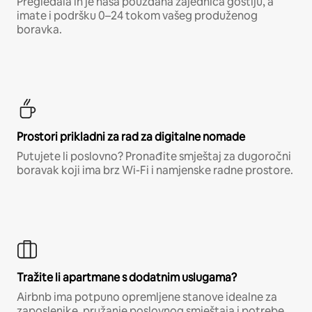
Pregledala ih je naša pouzdana zajednica gostiju, a
imate i podršku 0–24 tokom vašeg produženog
boravka.
Prostori prikladni za rad za digitalne nomade
Putujete li poslovno? Pronađite smještaj za dugoročni
boravak koji ima brz Wi-Fi i namjenske radne prostore.
Tražite li apartmane s dodatnim uslugama?
Airbnb ima potpuno opremljene stanove idealne za
zaposlenike, pružanje poslovnog smještaja i potrebe