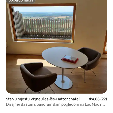
Superdomaćin
Superdomaćin
Stan u mjestu Vigneulles-lès-Hattonchâtel
Prosječna ocje
4,86 (22)
Dizajnerski stan s panoramskim pogledom na Lac Madine
2