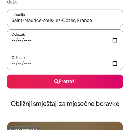
duže.
Lokacija
Kad rezultati budu dostupni, krećite se gore i dolje pomoću strel
Dolazak
Odlazak
Pretraži
Obližnji smještaji za mjesečne boravke