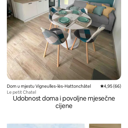
Dom u mjestu Vigneulles-lès-Hattonchâtel
Prosječna ocje
4,95 (66)
Le petit Chatel
Udobnost doma i povoljne mjesečne
cijene