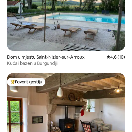
Dom u mjestu Saint-Nizier-sur-Arroux
Prosječna ocj
4,6 (10)
Kuća i bazen u Burgundiji
Favorit gostiju
Glavni favorit gostiju