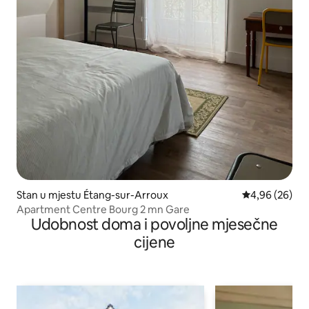
Stan u mjestu Étang-sur-Arroux
Prosječna ocje
4,96 (26)
Apartment Centre Bourg 2 mn Gare
Udobnost doma i povoljne mjesečne
cijene