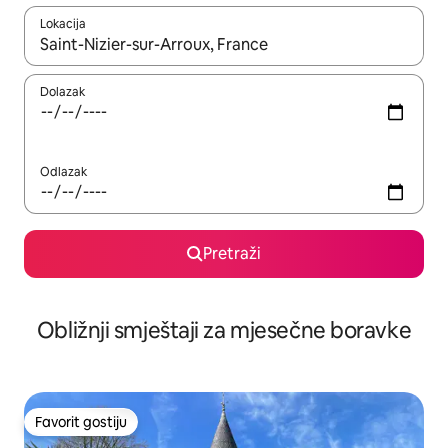
Lokacija
Kad rezultati budu dostupni, krećite se gore i dolje pomoću strel
Dolazak
Odlazak
Pretraži
Obližnji smještaji za mjesečne boravke
Favorit gostiju
Favorit gostiju