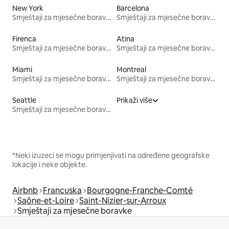
New York
Barcelona
Smještaji za mjesečne boravke
Smještaji za mjesečne boravke
Firenca
Atina
Smještaji za mjesečne boravke
Smještaji za mjesečne boravke
Miami
Montreal
Smještaji za mjesečne boravke
Smještaji za mjesečne boravke
Seattle
Prikaži više
Smještaji za mjesečne boravke
*Neki izuzeci se mogu primjenjivati na određene geografske
lokacije i neke objekte.
Airbnb
Francuska
Bourgogne-Franche-Comté
Saône-et-Loire
Saint-Nizier-sur-Arroux
Smještaji za mjesečne boravke