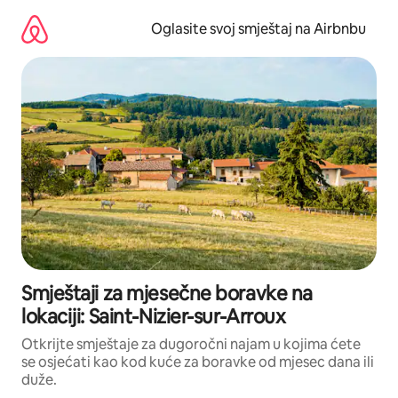
Pređi
na
Oglasite svoj smještaj na Airbnbu
sadržaj
Smještaji za mjesečne boravke na
lokaciji: Saint-Nizier-sur-Arroux
Otkrijte smještaje za dugoročni najam u kojima ćete
se osjećati kao kod kuće za boravke od mjesec dana ili
duže.