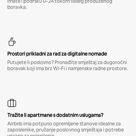
imate i podršku 0–24 tokom vašeg produženog
boravka.
Prostori prikladni za rad za digitalne nomade
Putujete li poslovno? Pronađite smještaj za dugoročni
boravak koji ima brz Wi-Fi i namjenske radne prostore.
Tražite li apartmane s dodatnim uslugama?
Airbnb ima potpuno opremljene stanove idealne za
zaposlenike, pružanje poslovnog smještaja i potrebe
vezane za preseljenje.