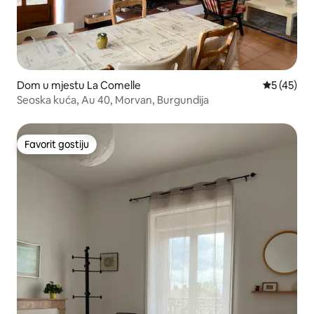
Dom u mjestu La Comelle
Prosječna o
5 (45)
Seoska kuća, Au 40, Morvan, Burgundija
Favorit gostiju
Favorit gostiju