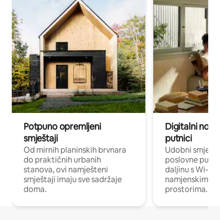
Potpuno opremljeni
Digitalni noma
smještaji
putnici
Od mirnih planinskih brvnara
Udobni smješta
do praktičnih urbanih
poslovne putnik
stanova, ovi namješteni
daljinu s Wi-Fi
smještaji imaju sve sadržaje
namjenskim ra
doma.
prostorima.