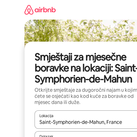
Pređi
na
sadržaj
Smještaji za mjesečne
boravke na lokaciji: Saint
Symphorien-de-Mahun
Otkrijte smještaje za dugoročni najam u koji
ćete se osjećati kao kod kuće za boravke od
mjesec dana ili duže.
Lokacija
Kad rezultati budu dostupni, krećite se gore i dolj
Dolazak