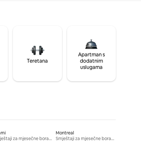
Apartman s
Teretana
dodatnim
uslugama
ami
Montreal
Smještaji za mjesečne boravke
Smještaji za mjesečne boravke