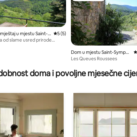
smještaj u mjestu Saint-S
Prosječna ocjena: 5 od 5, recenzija: 5
5 (5)
en-de-Mahun
a od slame usred prirode
se
Dom u mjestu Saint-Sympho
P
rien-de-Mahun
Les Queues Roussees
d 5, recenzija: 203
dobnost doma i povoljne mjesečne cije