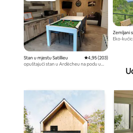
Zemljani 
ymphori
Eko-kućic
Ardéchoi
Stan u mjestu Satillieu
Prosječna ocjena: 4,95 o
4,95 (203)
opuštajući stan u Ardècheu na podu u
U
vrtu