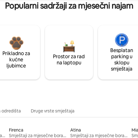
Popularni sadržaji za mjesečni najam
Besplatan
Prikladno za
Prostor za rad
parking u
kućne
na laptopu
sklopu
ljubimce
smještaja
a odredišta
Druge vrste smještaja
Firenca
Atina
Mi
Smještaji za mjesečne boravke
Smještaji za mjesečne boravke
Smještaji za mjesečne boravke