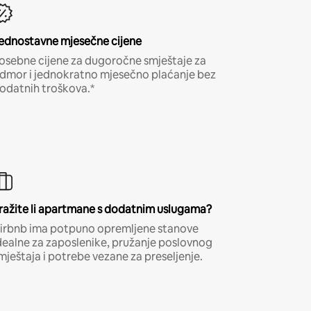
ednostavne mjesečne cijene
osebne cijene za dugoročne smještaje za
dmor i jednokratno mjesečno plaćanje bez
odatnih troškova.*
ražite li apartmane s dodatnim uslugama?
irbnb ima potpuno opremljene stanove
dealne za zaposlenike, pružanje poslovnog
mještaja i potrebe vezane za preseljenje.