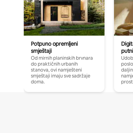
Potpuno opremljeni
Digit
smještaji
putni
Od mirnih planinskih brvnara
Udobn
do praktičnih urbanih
poslo
stanova, ovi namješteni
dalji
smještaji imaju sve sadržaje
namj
doma.
prost