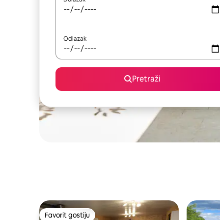
Odlazak
Pretraži
Favorit gostiju
Favorit gostiju