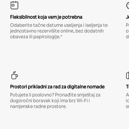
Fleksibilnost koja vam je potrebna
J
Odaberite tačne datume useljenja i iseljenja te
P
jednostavno rezervišite online, bez dodatnih
o
obaveza ili papirologije.*
d
Prostori prikladni za rad za digitalne nomade
T
Putujete li poslovno? Pronađite smještaj za
A
dugoročni boravak koji ima brz Wi-Fi i
i
namjenske radne prostore.
s