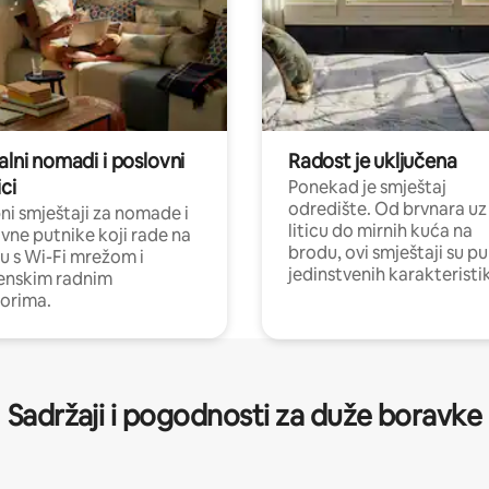
alni nomadi i poslovni
Radost je uključena
ci
Ponekad je smještaj
odredište. Od brvnara uz
i smještaji za nomade i
liticu do mirnih kuća na
vne putnike koji rade na
brodu, ovi smještaji su pu
nu s Wi-Fi mrežom i
jedinstvenih karakteristi
enskim radnim
orima.
Sadržaji i pogodnosti za duže boravke