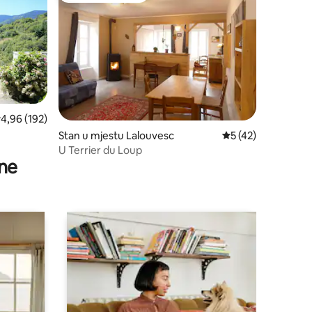
rosječna ocjena: 4,96 od 5, recenzija: 192
4,96 (192)
Stan u mjestu Lalouvesc
Prosječna ocjena: 5
5 (42)
U Terrier du Loup
ne